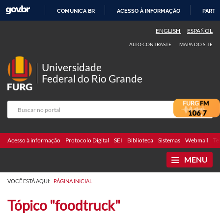
COMUNICA BR
ACESSO À INFORMAÇÃO
PARTI
IR
ENGLISH
ESPAÑOL
PARA
ALTO CONTRASTE
MAPA DO SITE
O
CONTEÚDO
Universidade
Federal do Rio Grande
Acesso à informação
Protocolo Digital
SEI
Biblioteca
Sistemas
Webmail
Te
MENU
VOCÊ ESTÁ AQUI:
PÁGINA INICIAL
Tópico "foodtruck"