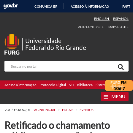
COMUNICA BR
ACESSO À INFORMAÇÃO
PARTI
IR
ENGLISH
ESPAÑOL
PARA
ALTO CONTRASTE
MAPA DO SITE
O
CONTEÚDO
Universidade
Federal do Rio Grande
Acesso à informação
Protocolo Digital
SEI
Biblioteca
Sistemas
Webmail
Te
MENU
>
>
VOCÊ ESTÁ AQUI:
PÁGINA INICIAL
EDITAIS
EVENTOS
Retificado o chamamento