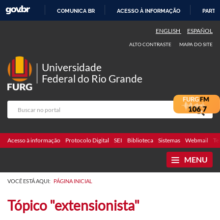
COMUNICA BR
ACESSO À INFORMAÇÃO
PARTI
IR
ENGLISH
ESPAÑOL
PARA
ALTO CONTRASTE
MAPA DO SITE
O
CONTEÚDO
Universidade
Federal do Rio Grande
Acesso à informação
Protocolo Digital
SEI
Biblioteca
Sistemas
Webmail
Te
MENU
VOCÊ ESTÁ AQUI:
PÁGINA INICIAL
Tópico "extensionista"