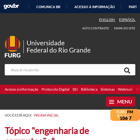
COMUNICA BR
ACESSO À INFORMAÇÃO
PARTI
IR
ENGLISH
ESPAÑOL
PARA
ALTO CONTRASTE
MAPA DO SITE
O
CONTEÚDO
Universidade
Federal do Rio Grande
Acesso à informação
Protocolo Digital
SEI
Biblioteca
Sistemas
Webmail
Te
MENU
VOCÊ ESTÁ AQUI:
PÁGINA INICIAL
Tópico "engenharia de