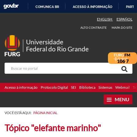
COMUNICA BR
ACESSO À INFORMAÇÃO
PARTI
IR
ENGLISH
ESPAÑOL
PARA
ALTO CONTRASTE
MAPA DO SITE
O
CONTEÚDO
Universidade
Federal do Rio Grande
Acesso à informação
Protocolo Digital
SEI
Biblioteca
Sistemas
Webmail
Te
MENU
VOCÊ ESTÁ AQUI:
PÁGINA INICIAL
Tópico "elefante marinho"