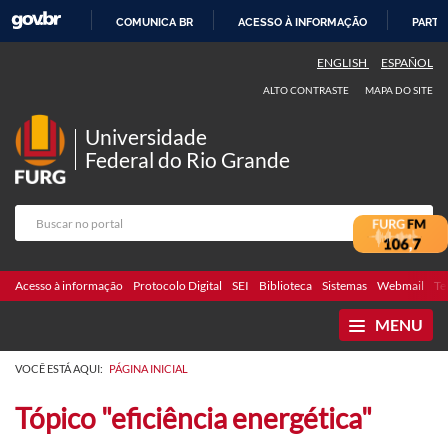
COMUNICA BR
ACESSO À INFORMAÇÃO
PARTI
IR
ENGLISH
ESPAÑOL
PARA
ALTO CONTRASTE
MAPA DO SITE
O
CONTEÚDO
Universidade
Federal do Rio Grande
Acesso à informação
Protocolo Digital
SEI
Biblioteca
Sistemas
Webmail
Te
MENU
VOCÊ ESTÁ AQUI:
PÁGINA INICIAL
Tópico "eficiência energética"