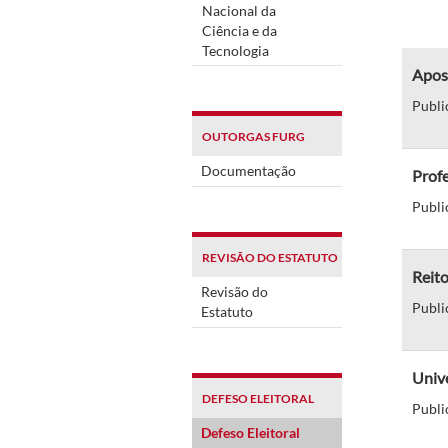
Nacional da
Ciência e da
Tecnologia
Apost
Publi
OUTORGAS FURG
Documentação
Prof
Publi
REVISÃO DO ESTATUTO
Reito
Revisão do
Publi
Estatuto
Unive
DEFESO ELEITORAL
Publi
Defeso Eleitoral