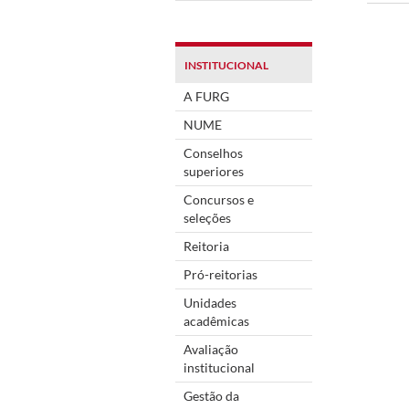
INSTITUCIONAL
A FURG
NUME
Conselhos
superiores
Concursos e
seleções
Reitoria
Pró-reitorias
Unidades
acadêmicas
Avaliação
institucional
Gestão da