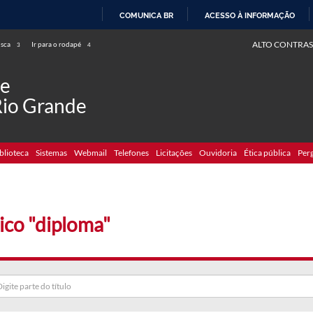
COMUNICA BR
ACESSO À INFORMAÇÃO
IR
ALTO CONTRAS
usca
Ir para o rodapé
3
4
PARA
O
de
CONTEÚDO
Rio Grande
blioteca
Sistemas
Webmail
Telefones
Licitações
Ouvidoria
Ética pública
Per
ico "diploma"