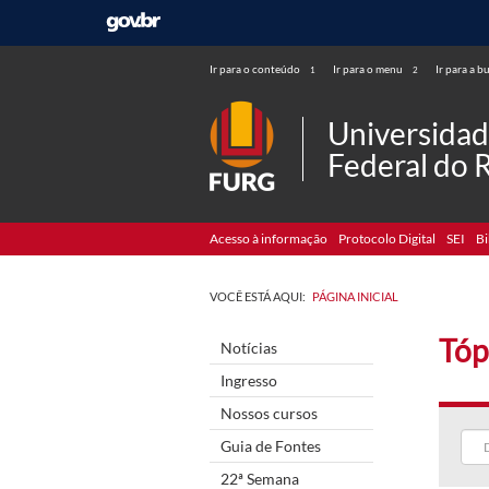
Ir para o conteúdo
Ir para o menu
Ir para a b
1
2
Universida
Federal do 
Acesso à informação
Protocolo Digital
SEI
Bi
VOCÊ ESTÁ AQUI:
PÁGINA INICIAL
Tóp
Notícias
Ingresso
Nossos cursos
Guia de Fontes
22ª Semana