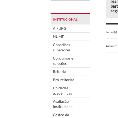
real
part
segu
INSTITUCIONAL
A FURG
Tópico(s):
NUME
Conselhos
Assunto:
superiores
Concursos e
seleções
Reitoria
Pró-reitorias
Unidades
acadêmicas
Avaliação
institucional
Gestão da