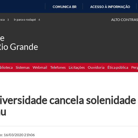
COMUNICA BR
ACESSO À INFORMAÇÃO
IR
ALTO CONTRAS
usca
Ir para o rodapé
3
4
PARA
O
de
CONTEÚDO
Rio Grande
blioteca
Sistemas
Webmail
Telefones
Licitações
Ouvidoria
Ética pública
Per
iversidade cancela solenidade
au
do: 16/03/2020 21h06