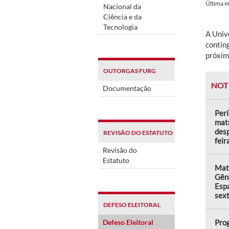
Última 
Nacional da
Ciência e da
Tecnologia
A Univ
contin
próxim
OUTORGAS FURG
NOT
Documentação
Perí
matr
desp
REVISÃO DO ESTATUTO
feir
Revisão do
Estatuto
Matr
Gên
Espa
sext
DEFESO ELEITORAL
Defeso Eleitoral
Prog