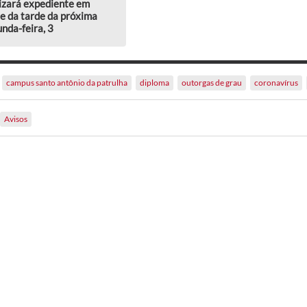
izará expediente em
e da tarde da próxima
nda-feira, 3
campus santo antônio da patrulha
diploma
outorgas de grau
coronavírus
Avisos