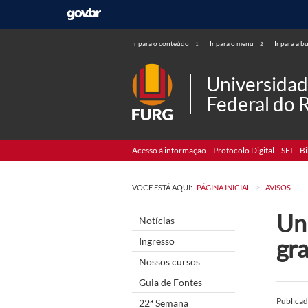
Ir para o conteúdo
Ir para o menu
Ir para a b
1
2
Universida
Federal do 
Acesso à informação
Protocolo Digital
SEI
Bi
>
VOCÊ ESTÁ AQUI:
PÁGINA INICIAL
AVISOS
Un
Notícias
gr
Ingresso
Nossos cursos
Guia de Fontes
Publica
22ª Semana