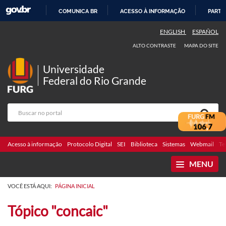
COMUNICA BR
ACESSO À INFORMAÇÃO
PARTI
IR
ENGLISH
ESPAÑOL
PARA
ALTO CONTRASTE
MAPA DO SITE
O
CONTEÚDO
Universidade
Federal do Rio Grande
Acesso à informação
Protocolo Digital
SEI
Biblioteca
Sistemas
Webmail
Te
MENU
VOCÊ ESTÁ AQUI:
PÁGINA INICIAL
Tópico "concaic"