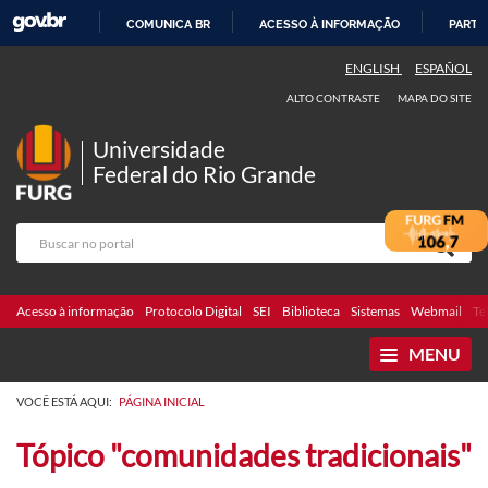
COMUNICA BR
ACESSO À INFORMAÇÃO
PARTI
IR
ENGLISH
ESPAÑOL
PARA
ALTO CONTRASTE
MAPA DO SITE
O
CONTEÚDO
Universidade
Federal do Rio Grande
Acesso à informação
Protocolo Digital
SEI
Biblioteca
Sistemas
Webmail
Te
MENU
VOCÊ ESTÁ AQUI:
PÁGINA INICIAL
Tópico "comunidades tradicionais"