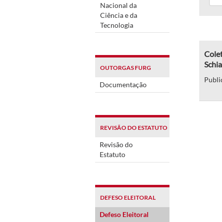
Nacional da
Ciência e da
Tecnologia
Colet
Schi
OUTORGAS FURG
Publi
Documentação
REVISÃO DO ESTATUTO
Revisão do
Estatuto
DEFESO ELEITORAL
Defeso Eleitoral