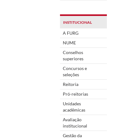
INSTITUCIONAL
A FURG
NUME
Conselhos
superiores
Concursos e
seleções
Reitoria
Pró-reitorias
Unidades
acadêmicas
Avaliação
institucional
Gestão da