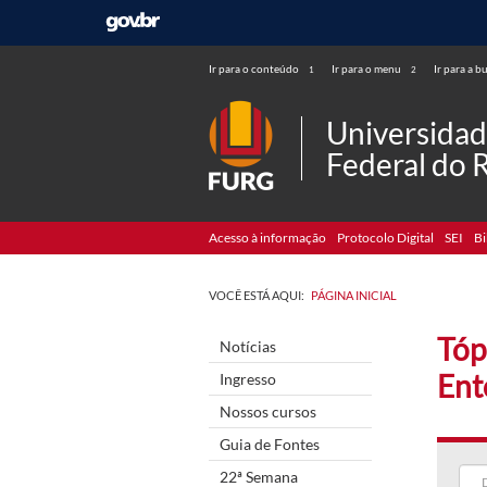
Ir para o conteúdo
Ir para o menu
Ir para a b
1
2
Universida
Federal do 
Acesso à informação
Protocolo Digital
SEI
Bi
VOCÊ ESTÁ AQUI:
PÁGINA INICIAL
Tóp
Notícias
Ent
Ingresso
Nossos cursos
Guia de Fontes
22ª Semana