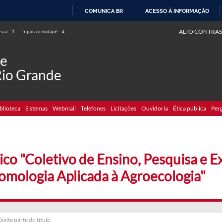
COMUNICA BR
ACESSO À INFORMAÇÃO
IR
ALTO CONTRAS
usca
Ir para o rodapé
3
4
PARA
O
de
CONTEÚDO
Rio Grande
blioteca
Sistemas
Webmail
Telefones
Licitações
Ouvidoria
Ética pública
Per
ico "Coletivo de Ensino, Pesquisa e 
omologia Aplicada à Agroecologia"