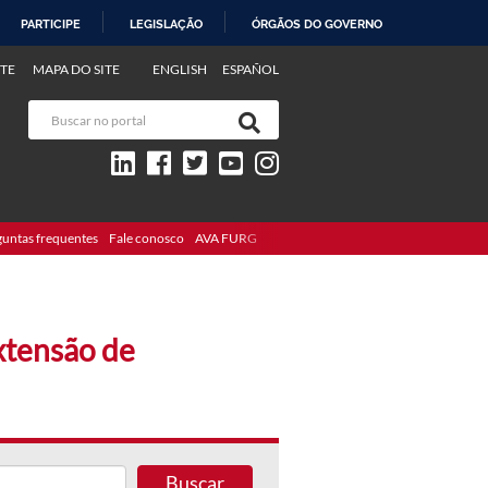
PARTICIPE
LEGISLAÇÃO
ÓRGÃOS DO GOVERNO
TE
MAPA DO SITE
ENGLISH
ESPAÑOL
guntas frequentes
Fale conosco
AVA FURG
Extensão de
Buscar