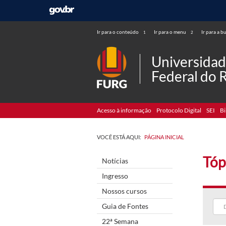
Ir para o conteúdo
Ir para o menu
Ir para a b
1
2
Universida
Federal do 
Acesso à informação
Protocolo Digital
SEI
Bi
VOCÊ ESTÁ AQUI:
PÁGINA INICIAL
Tóp
Notícias
Ingresso
Nossos cursos
Guia de Fontes
22ª Semana