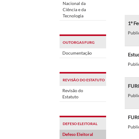
Nacional da
Ciência e da
Tecnologia
1º Fe
Publi
OUTORGAS FURG
Documentação
Estu
Publi
REVISÃO DO ESTATUTO
FURG
Revisão do
Publi
Estatuto
FURG 
DEFESO ELEITORAL
Publi
Defeso Eleitoral