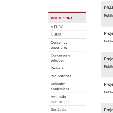
PRAE 
Publi
INSTITUCIONAL
A FURG
Proj
NUME
Publi
Conselhos
superiores
Concursos e
Proje
seleções
Publi
Reitoria
Pró-reitorias
Unidades
Proje
acadêmicas
Publi
Avaliação
institucional
Gestão da
Proje