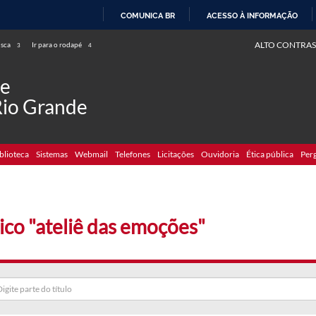
COMUNICA BR
ACESSO À INFORMAÇÃO
IR
ALTO CONTRAS
usca
Ir para o rodapé
3
4
PARA
O
de
CONTEÚDO
Rio Grande
blioteca
Sistemas
Webmail
Telefones
Licitações
Ouvidoria
Ética pública
Per
ico "ateliê das emoções"