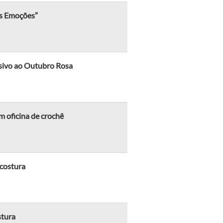
as Emoções”
usivo ao Outubro Rosa
 oficina de crochê
 costura
stura