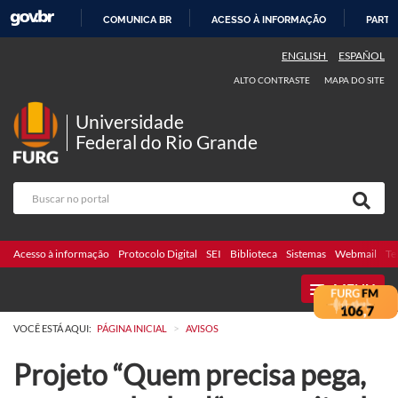
COMUNICA BR
ACESSO À INFORMAÇÃO
PARTI
IR
ENGLISH
ESPAÑOL
PARA
ALTO CONTRASTE
MAPA DO SITE
O
CONTEÚDO
Universidade
Federal do Rio Grande
Acesso à informação
Protocolo Digital
SEI
Biblioteca
Sistemas
Webmail
Te
MENU
>
VOCÊ ESTÁ AQUI:
PÁGINA INICIAL
AVISOS
Projeto “Quem precisa pega,