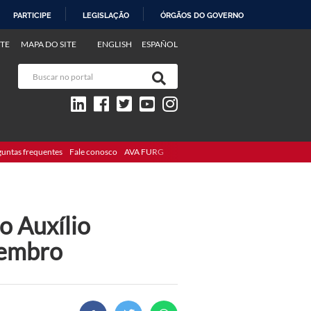
PARTICIPE
LEGISLAÇÃO
ÓRGÃOS DO GOVERNO
TE
MAPA DO SITE
ENGLISH
ESPAÑOL
guntas frequentes
Fale conosco
AVA FURG
o Auxílio
vembro