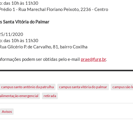
o: das 10h às 11h30
 Prédio 1 - Rua Marechal Floriano Peixoto, 2236 - Centro
 Santa Vitória do Palmar
 25/11/2020
o: das 10h às 11h30
Rua Glicério P. de Carvalho, 81, bairro Coxilha
nformações podem ser obtidas pelo e-mail
prae@furg.br
.
campus santo antônio da patrulha
campus santa vitória do palmar
campus são l
 alimentação emergencial
retirada
Avisos