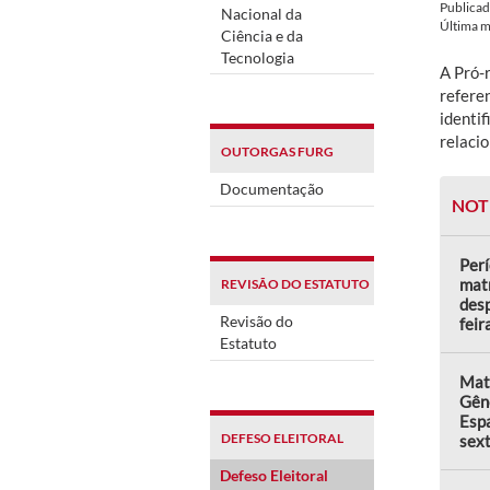
Publica
Nacional da
Última 
Ciência e da
Tecnologia
A Pró-
refere
identi
relaci
OUTORGAS FURG
Documentação
NOT
Perí
matr
REVISÃO DO ESTATUTO
desp
Revisão do
feir
Estatuto
Matr
Gên
Espa
DEFESO ELEITORAL
sext
Defeso Eleitoral