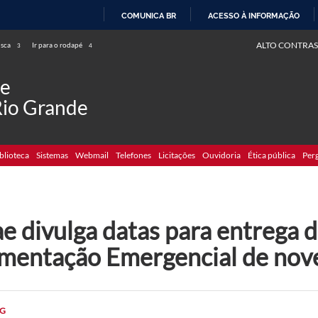
COMUNICA BR
ACESSO À INFORMAÇÃO
IR
ALTO CONTRAS
usca
Ir para o rodapé
3
4
PARA
O
de
CONTEÚDO
Rio Grande
blioteca
Sistemas
Webmail
Telefones
Licitações
Ouvidoria
Ética pública
Per
e divulga datas para entrega d
imentação Emergencial de no
G