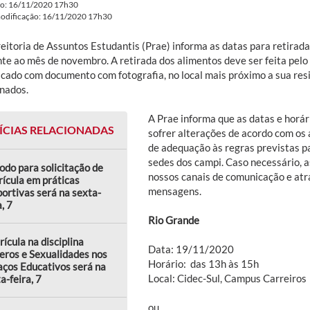
do: 16/11/2020 17h30
modificação: 16/11/2020 17h30
reitoria de Assuntos Estudantis (Prae) informa as datas para retirad
nte ao mês de novembro. A retirada dos alimentos deve ser feita pel
ficado com documento com fotografia, no local mais próximo a sua res
onados.
A Prae informa que as datas e horár
ÍCIAS RELACIONADAS
sofrer alterações de acordo com os
de adequação às regras previstas pa
sedes dos campi. Caso necessário, 
odo para solicitação de
nossos canais de comunicação e at
ícula em práticas
mensagens.
ortivas será na sexta-
a, 7
Rio Grande
ícula na disciplina
Data: 19/11/2020
eros e Sexualidades nos
Horário: das 13h às 15h
ços Educativos será na
Local: Cidec-Sul, Campus Carreiros
a-feira, 7
ou