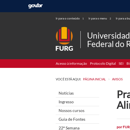
Ir para o conteúdo
Ir para o menu
Ir para a b
1
2
Universida
Federal do 
Acesso à informação
Protocolo Digital
SEI
Bi
>
VOCÊ ESTÁ AQUI:
PÁGINA INICIAL
AVISOS
Pra
Notícias
Al
Ingresso
Nossos cursos
Guia de Fontes
por
FUR
22ª Semana