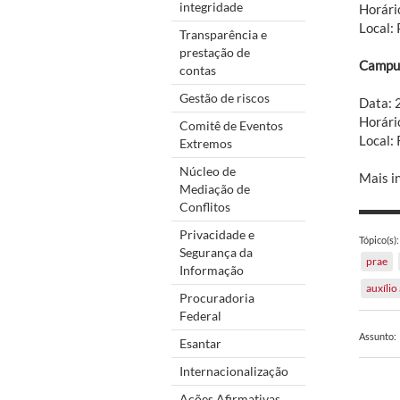
integridade
Horári
Local:
Transparência e
prestação de
Campus
contas
Gestão de riscos
Data:
Horári
Comitê de Eventos
Local: 
Extremos
Núcleo de
Mais i
Mediação de
Conflitos
Privacidade e
Tópico(s):
Segurança da
prae
Informação
auxílio
Procuradoria
Federal
Assunto:
Esantar
Internacionalização
Ações Afirmativas,