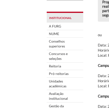
Prog
real
part
segu
INSTITUCIONAL
A FURG
NUME
ou
Conselhos
Data:
superiores
Horári
Concursos e
Local:
seleções
Campus
Reitoria
Pró-reitorias
Data:
Horári
Unidades
Local:
acadêmicas
Avaliação
Campus
institucional
Gestão da
Data: