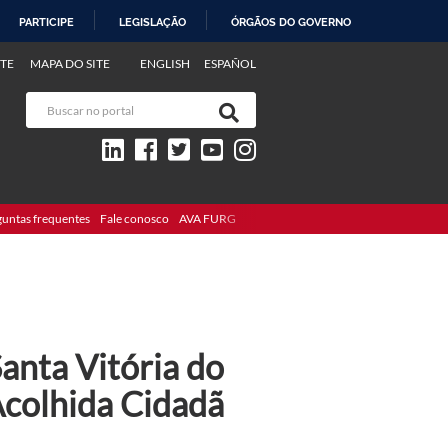
PARTICIPE
LEGISLAÇÃO
ÓRGÃOS DO GOVERNO
TE
MAPA DO SITE
ENGLISH
ESPAÑOL
guntas frequentes
Fale conosco
AVA FURG
Santa Vitória do
Acolhida Cidadã