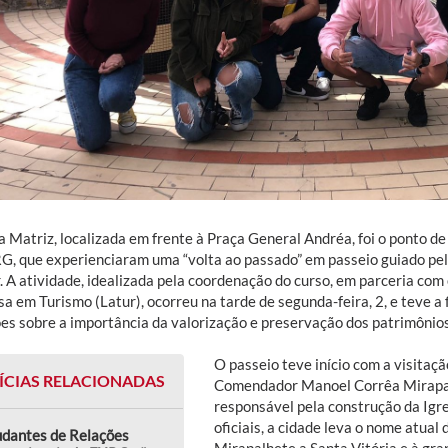
ja Matriz, localizada em frente à Praça General Andréa, foi o ponto d
G, que experienciaram uma “volta ao passado” em passeio guiado pelo
. A atividade, idealizada pela coordenação do curso, em parceria com
a em Turismo (Latur), ocorreu na tarde de segunda-feira, 2, e teve a
es sobre a importância da valorização e preservação dos patrimônios 
O passeio teve início com a visita
ÍCIAS RELACIONADAS
Comendador Manoel Corrêa Mirapalh
responsável pela construção da Igre
oficiais, a cidade leva o nome atual
udantes de Relações
Mirapalhete a Santa Vitória e à gr