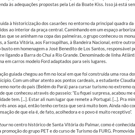
nda às adequações propostas pela Lei da Boate Kiss. Isso já está sen
uida à historicização dos casarões no entorno da principal quadra da
idos ao interior da praça central. Caminhando em um espaço arboriza
itas que se aninham na copa das palmeiras, o grupo conheceu os mo
, a Santa Vitória, aos Farroupilhas, à Bandeira Nacional, entre outro
o busto em homenagem a José Benedito de Los Santos, responsável pe
re ligando a Barra do Chuí a Rio Grande. Denominado de linha Atlântic
ma em carros modelo Ford adaptados para seis lugares.
tação guiada chegou ao fim no local em que foi construída uma rosa d
icípio. Com um olhar atento aos pontos cardeais, a estudante Claudi
remo norte do país (Belém do Pará) para cursar turismo no extremo o
ade que conheceu através do passeio: “Eu fiquei surpresa, acabou me 
idade tem. [...]. Estar ali num lugar que remete a Portugal. [...]. Pra 
rês anos aqui, então tenho certeza que será muito bom. Ainda não con
sação de que ela é, de fato, acolhedora e o povo é muito receptivo”.
 tour
no centro histórico de Santa Vitória do Palmar, como é conhecid
a promoção do grupo PET e do curso de Turismo da FURG. Promovida 