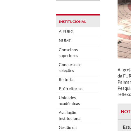
INSTITUCIONAL
A FURG
NUME
Conselhos
superiores
Concursos e
A Igre
seleções
da FUR
Reitoria
Palmar
Pesquis
Pró-reitorias
reflexõ
Unidades
acadêmicas
NOT
Avaliação
institucional
Est
Gestão da