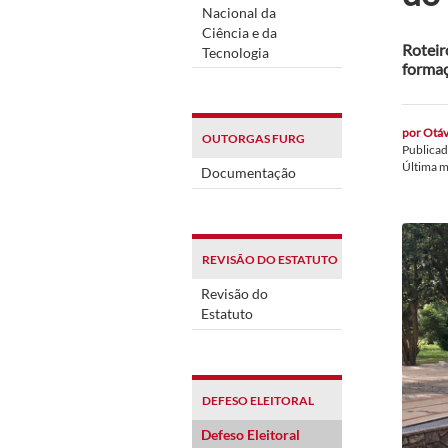
Nacional da
Ciência e da
Roteir
Tecnologia
formaç
por
Otáv
OUTORGAS FURG
Publica
Última 
Documentação
REVISÃO DO ESTATUTO
Revisão do
Estatuto
DEFESO ELEITORAL
Defeso Eleitoral