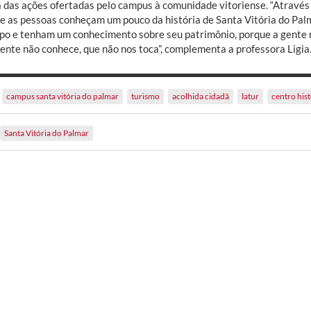
 das ações ofertadas pelo campus à comunidade vitoriense. “Através d
e as pessoas conheçam um pouco da história de Santa Vitória do Pa
po e tenham um conhecimento sobre seu patrimônio, porque a gente 
gente não conhece, que não nos toca”, complementa a professora Ligia
campus santa vitória do palmar
turismo
acolhida cidadã
latur
centro his
Santa Vitória do Palmar