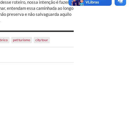
esse roteiro, nossa intenção é fazer
lmar, entendam essa caminhada ao longo
não preserva e não salvaguarda aquilo
.
tórico
pet turismo
city tour