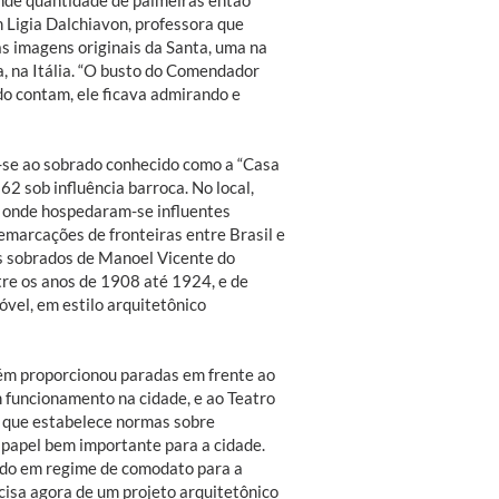
 Ligia Dalchiavon, professora que
s imagens originais da Santa, uma na
, na Itália. “O busto do Comendador
do contam, ele ficava admirando e
-se ao sobrado conhecido como a “Casa
62 sob influência barroca. No local,
, onde hospedaram-se influentes
demarcações de fronteiras entre Brasil e
s sobrados de Manoel Vicente do
tre os anos de 1908 até 1924, e de
óvel, em estilo arquitetônico
bém proporcionou paradas em frente ao
 funcionamento na cidade, e ao Teatro
e que estabelece normas sobre
 papel bem importante para a cidade.
dido em regime de comodato para a
ecisa agora de um projeto arquitetônico