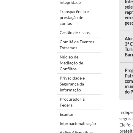
Int
integridade
sele
Transparência e
repr
em 
prestação de
pes
contas
Gestão de riscos
Alu
Comitê de Eventos
3ª C
Extremos
Turi
Barr
Núcleo de
Mediação de
Conflitos
Pro
Patr
Privacidade e
com 
Segurança da
muni
Informação
do 
Procuradoria
Federal
Indepe
Esantar
segura
Internacionalização
Ele fo
prefeit
Ações Afirmativas,