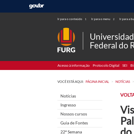
Ir para o conteúdo
Ir para o menu
Ir para a b
1
2
Universida
Federal do 
Acesso à informação
Protocolo Digital
SEI
Bi
>
VOCÊ ESTÁ AQUI:
PÁGINA INICIAL
NOTÍCIAS
VOLTA
Notícias
Ingresso
Vis
Nossos cursos
Pal
Guia de Fontes
do
22ª Semana