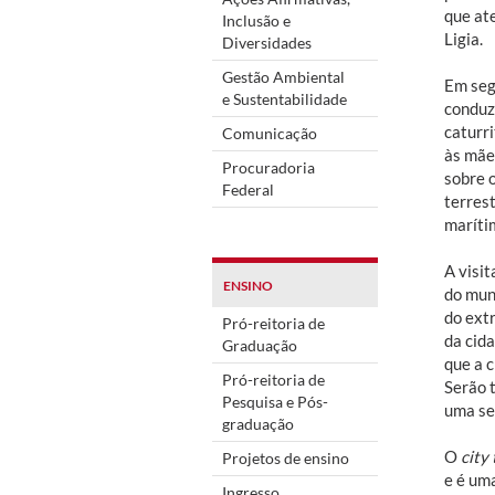
que ate
Inclusão e
Ligia.
Diversidades
Gestão Ambiental
Em seg
e Sustentabilidade
conduz
caturr
Comunicação
às mães
Procuradoria
sobre 
Federal
terrest
maríti
A visi
ENSINO
do mun
do ext
Pró-reitoria de
da cid
Graduação
que a c
Pró-reitoria de
Serão t
Pesquisa e Pós-
uma sen
graduação
O
city
Projetos de ensino
e é um
Ingresso