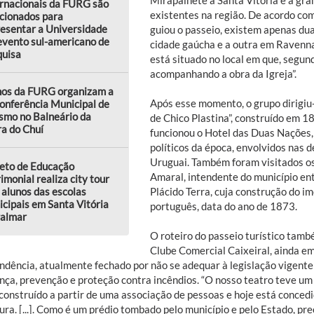
ernacionais da FURG são
existentes na região. De acordo com
cionados para
esentar a Universidade
guiou o passeio, existem apenas dua
evento sul-americano de
cidade gaúcha e a outra em Ravenna
quisa
está situado no local em que, segun
acompanhando a obra da Igreja”.
nos da FURG organizam a
Após esse momento, o grupo dirigiu
onferência Municipal de
smo no Balneário da
de Chico Plastina”, construído em 18
a do Chuí
funcionou o Hotel das Duas Nações
políticos da época, envolvidos nas 
Uruguai. Também foram visitados o
jeto de Educação
Amaral, intendente do município en
imonial realiza city tour
alunos das escolas
Plácido Terra, cuja construção do im
cipais em Santa Vitória
português, data do ano de 1873.
Palmar
O roteiro do passeio turístico tam
Clube Comercial Caixeiral, ainda em
ndência, atualmente fechado por não se adequar à legislação vigent
nça, prevenção e proteção contra incêndios. “O nosso teatro teve um
i construído a partir de uma associação de pessoas e hoje está conce
ura. [...]. Como é um prédio tombado pelo município e pelo Estado, pr