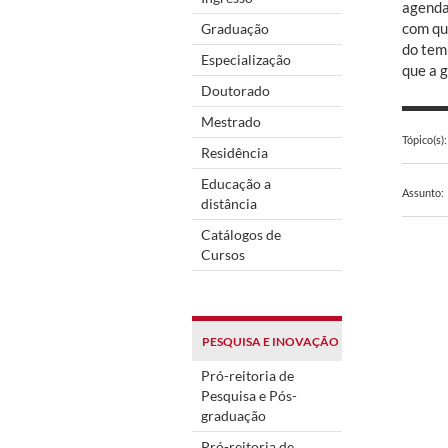
agenda
com qu
Graduação
do tem
Especialização
que a 
Doutorado
Mestrado
Tópico(s):
Residência
Educação a
Assunto:
distância
Catálogos de
Cursos
PESQUISA E INOVAÇÃO
Pró-reitoria de
Pesquisa e Pós-
graduação
Pró-reitoria de