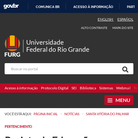
COMUNICA BR
ACESSO À INFORMAÇÃO
PARTI
IR
ENGLISH
ESPAÑOL
PARA
ALTO CONTRASTE
MAPA DO SITE
O
CONTEÚDO
Universidade
Federal do Rio Grande
Acesso à informação
Protocolo Digital
SEI
Biblioteca
Sistemas
Webmail
Te
MENU
>
>
VOCÊ ESTÁ AQUI:
PÁGINA INICIAL
NOTÍCIAS
SANTA VITÓRIA DO PALMAR
PERTENCIMENTO