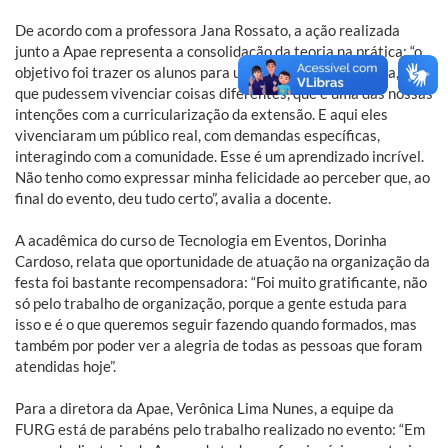
De acordo com a professora Jana Rossato, a ação realizada
junto a Apae representa a consolidação da teoria na prática: “o
objetivo foi trazer os alunos para uma experiência externa, para
que pudessem vivenciar coisas diferentes, que é uma das nossas
intenções com a curricularização da extensão. E aqui eles
vivenciaram um público real, com demandas específicas,
interagindo com a comunidade. Esse é um aprendizado incrível.
Não tenho como expressar minha felicidade ao perceber que, ao
final do evento, deu tudo certo”, avalia a docente.
A acadêmica do curso de Tecnologia em Eventos, Dorinha
Cardoso, relata que oportunidade de atuação na organização da
festa foi bastante recompensadora: “Foi muito gratificante, não
só pelo trabalho de organização, porque a gente estuda para
isso e é o que queremos seguir fazendo quando formados, mas
também por poder ver a alegria de todas as pessoas que foram
atendidas hoje”.
Para a diretora da Apae, Verônica Lima Nunes, a equipe da
FURG está de parabéns pelo trabalho realizado no evento: “Em