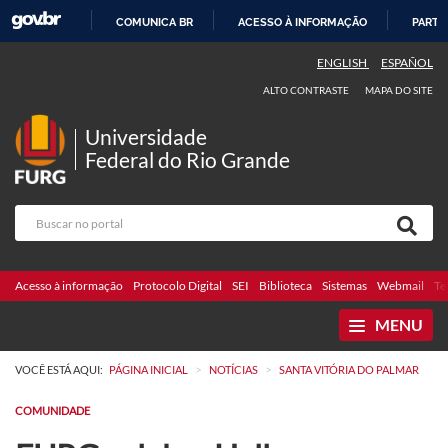
COMUNICA BR
ACESSO À INFORMAÇÃO
PARTI
IR
ENGLISH
ESPAÑOL
PARA
ALTO CONTRASTE
MAPA DO SITE
O
CONTEÚDO
Universidade
Federal do Rio Grande
Acesso à informação
Protocolo Digital
SEI
Biblioteca
Sistemas
Webmail
Te
MENU
>
>
VOCÊ ESTÁ AQUI:
PÁGINA INICIAL
NOTÍCIAS
SANTA VITÓRIA DO PALMAR
COMUNIDADE