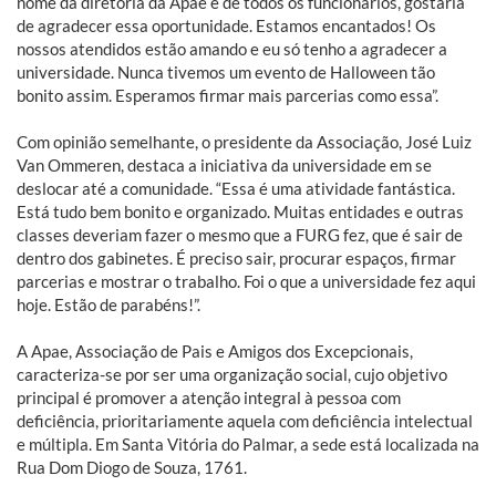
nome da diretoria da Apae e de todos os funcionários, gostaria
de agradecer essa oportunidade. Estamos encantados! Os
nossos atendidos estão amando e eu só tenho a agradecer a
universidade. Nunca tivemos um evento de Halloween tão
bonito assim. Esperamos firmar mais parcerias como essa”.
Com opinião semelhante, o presidente da Associação, José Luiz
Van Ommeren, destaca a iniciativa da universidade em se
deslocar até a comunidade. “Essa é uma atividade fantástica.
Está tudo bem bonito e organizado. Muitas entidades e outras
classes deveriam fazer o mesmo que a FURG fez, que é sair de
dentro dos gabinetes. É preciso sair, procurar espaços, firmar
parcerias e mostrar o trabalho. Foi o que a universidade fez aqui
hoje. Estão de parabéns!”.
A Apae, Associação de Pais e Amigos dos Excepcionais,
caracteriza-se por ser uma organização social, cujo objetivo
principal é promover a atenção integral à pessoa com
deficiência, prioritariamente aquela com deficiência intelectual
e múltipla. Em Santa Vitória do Palmar, a sede está localizada na
Rua Dom Diogo de Souza, 1761.