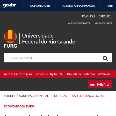
COMUNICA BR
ACESSO À INFORMAÇÃO
PARTI
IR
ENGLISH
ESPAÑOL
PARA
ALTO CONTRASTE
MAPA DO SITE
O
CONTEÚDO
Universidade
Federal do Rio Grande
Acesso à informação
Protocolo Digital
SEI
Biblioteca
Sistemas
Webmail
Te
MENU
>
>
VOCÊ ESTÁ AQUI:
PÁGINA INICIAL
NOTÍCIAS
SÃO LOURENÇO DO SUL
ECONOMIA SOLIDÁRIA