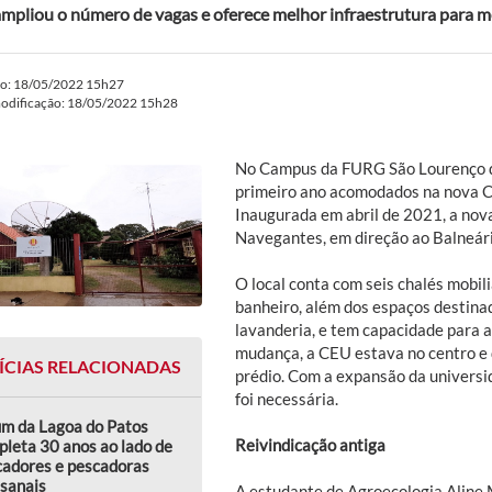
ampliou o número de vagas e oferece melhor infraestrutura para 
do: 18/05/2022 15h27
modificação: 18/05/2022 15h28
No Campus da FURG São Lourenço do
primeiro ano acomodados na nova C
Inaugurada em abril de 2021, a nova
Navegantes, em direção ao Balneári
O local conta com seis chalés mobili
banheiro, além dos espaços destinad
lavanderia, e tem capacidade para 
mudança, a CEU estava no centro e
ÍCIAS RELACIONADAS
prédio. Com a expansão da universi
foi necessária.
um da Lagoa do Patos
Reivindicação antiga
leta 30 anos ao lado de
cadores e pescadoras
sanais
A estudante de Agroecologia Aline 