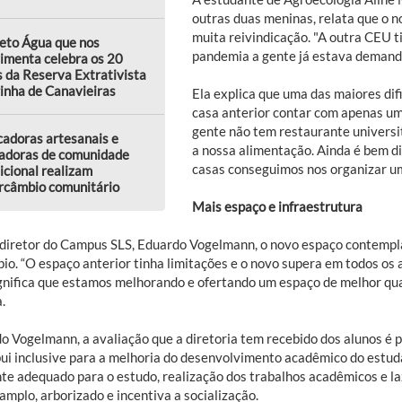
outras duas meninas, relata que o n
muita reivindicação. "A outra CEU t
eto Água que nos
pandemia a gente já estava demand
imenta celebra os 20
 da Reserva Extrativista
inha de Canavieiras
Ela explica que uma das maiores dif
casa anterior contar com apenas um
gente não tem restaurante universitá
adoras artesanais e
a nossa alimentação. Ainda é bem d
adoras de comunidade
casas conseguimos nos organizar um
icional realizam
rcâmbio comunitário
Mais espaço e infraestrutura
 diretor do Campus SLS, Eduardo Vogelmann, o novo espaço contempla 
io. “O espaço anterior tinha limitações e o novo supera em todos os 
ignifica que estamos melhorando e ofertando um espaço de melhor qua
.
o Vogelmann, a avaliação que a diretoria tem recebido dos alunos é 
bui inclusive para a melhoria do desenvolvimento acadêmico do estud
te adequado para o estudo, realização dos trabalhos acadêmicos e la
 amplo, arborizado e incentiva a socialização.