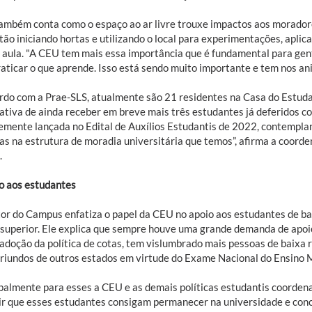
também conta como o espaço ao ar livre trouxe impactos aos morado
stão iniciando hortas e utilizando o local para experimentações, apl
e aula. "A CEU tem mais essa importância que é fundamental para gen
aticar o que aprende. Isso está sendo muito importante e tem nos ani
rdo com a Prae-SLS, atualmente são 21 residentes na Casa do Estuda
ativa de ainda receber em breve mais três estudantes já deferidos c
emente lançada no Edital de Auxílios Estudantis de 2022, contempla
as na estrutura de moradia universitária que temos”, afirma a coord
.
 aos estudantes
tor do Campus enfatiza o papel da CEU no apoio aos estudantes de ba
 superior. Ele explica que sempre houve uma grande demanda de apoi
 adoção da política de cotas, tem vislumbrado mais pessoas de baixa
oriundos de outros estados em virtude do Exame Nacional do Ensino 
ipalmente para esses a CEU e as demais políticas estudantis coordena
ir que esses estudantes consigam permanecer na universidade e conclu