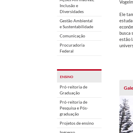
Vogelm
Inclusão e
Diversidades
Ele ta
estudan
Gestão Ambiental
e Sustentabilidade
econôm
busca 
Comunicação
estão 
Procuradoria
univers
Federal
ENSINO
Pró-reitoria de
Gale
Graduação
Pró-reitoria de
Pesquisa e Pós-
graduação
Projetos de ensino
Ingresso