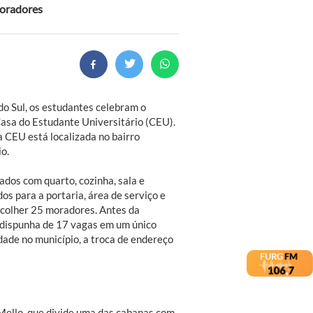
moradores
 Sul, os estudantes celebram o
asa do Estudante Universitário (CEU).
 CEU está localizada no bairro
o.
ados com quarto, cozinha, sala e
os para a portaria, área de serviço e
acolher 25 moradores. Antes da
 dispunha de 17 vagas em um único
dade no município, a troca de endereço
Mello, que divide uma das cabanas com