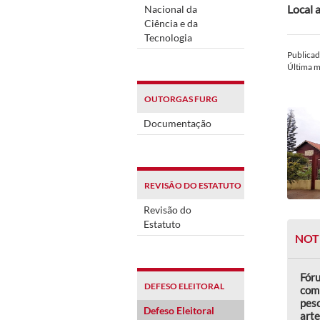
Local 
Nacional da
Ciência e da
Tecnologia
Publica
Última 
OUTORGAS FURG
Documentação
REVISÃO DO ESTATUTO
Revisão do
Estatuto
NOT
Fór
DEFESO ELEITORAL
comp
pes
Defeso Eleitoral
arte