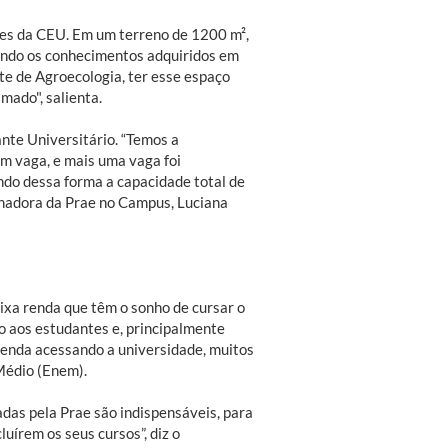
res da CEU. Em um terreno de 1200 m²,
icando os conhecimentos adquiridos em
te de Agroecologia, ter esse espaço
mado", salienta.
nte Universitário. “Temos a
om vaga, e mais uma vaga foi
ndo dessa forma a capacidade total de
enadora da Prae no Campus, Luciana
ixa renda que têm o sonho de cursar o
o aos estudantes e, principalmente
 renda acessando a universidade, muitos
Médio (Enem).
das pela Prae são indispensáveis, para
írem os seus cursos”, diz o