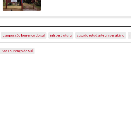
campus são lourenço do sul
infraestrutura
casa do estudante universitário
São Lourenço do Sul