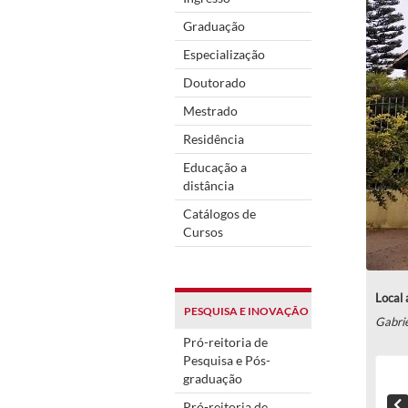
Graduação
Especialização
Doutorado
Mestrado
Residência
Educação a
distância
Catálogos de
Cursos
Local 
PESQUISA E INOVAÇÃO
Gabri
Pró-reitoria de
Pesquisa e Pós-
graduação
Pró-reitoria de