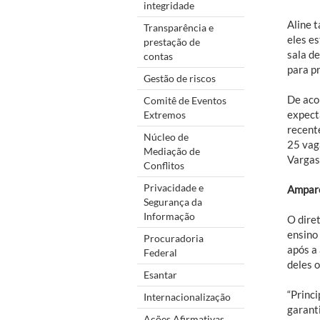
integridade
Aline 
Transparência e
eles e
prestação de
sala d
contas
para pr
Gestão de riscos
De aco
Comitê de Eventos
expect
Extremos
recent
Núcleo de
25 vag
Mediação de
Vargas
Conflitos
Privacidade e
Amparo
Segurança da
Informação
O dire
ensino
Procuradoria
após a
Federal
deles 
Esantar
“Princ
Internacionalização
garant
Ações Afirmativas,