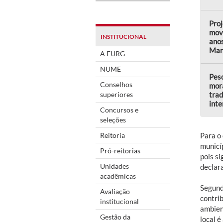
Proj
mov
INSTITUCIONAL
anos
Mar
A FURG
NUME
Pesc
Conselhos
mor
superiores
trad
inte
Concursos e
seleções
Reitoria
Para o
municíp
Pró-reitorias
pois s
Unidades
declara
acadêmicas
Segund
Avaliação
contri
institucional
ambien
Gestão da
local é