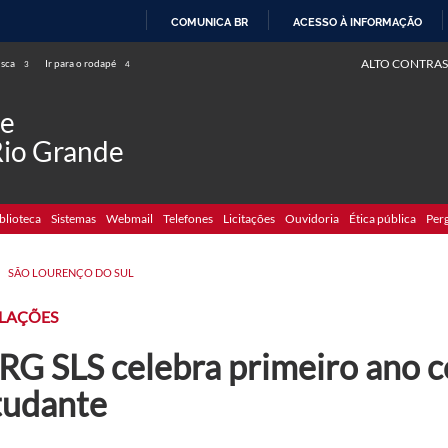
COMUNICA BR
ACESSO À INFORMAÇÃO
IR
ALTO CONTRAS
usca
Ir para o rodapé
3
4
PARA
O
de
CONTEÚDO
Rio Grande
blioteca
Sistemas
Webmail
Telefones
Licitações
Ouvidoria
Ética pública
Per
>
SÃO LOURENÇO DO SUL
ALAÇÕES
RG SLS celebra primeiro ano 
tudante