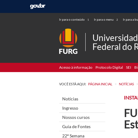
Ir para o conteúdo
Ir para o menu
Ir para a b
1
2
Universida
Federal do 
Acesso à informação
Protocolo Digital
SEI
Bi
>
VOCÊ ESTÁ AQUI:
PÁGINA INICIAL
NOTÍCIAS
INST
Notícias
Ingresso
FU
Nossos cursos
Es
Guia de Fontes
22ª Semana