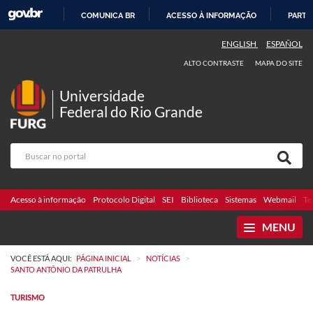
COMUNICA BR
ACESSO À INFORMAÇÃO
PARTI
IR
ENGLISH
ESPAÑOL
PARA
ALTO CONTRASTE
MAPA DO SITE
O
CONTEÚDO
Universidade
Federal do Rio Grande
Acesso à informação
Protocolo Digital
SEI
Biblioteca
Sistemas
Webmail
Te
MENU
>
>
VOCÊ ESTÁ AQUI:
PÁGINA INICIAL
NOTÍCIAS
SANTO ANTÔNIO DA PATRULHA
TURISMO