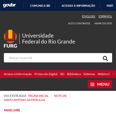
COMUNICA BR
ACESSO À INFORMAÇÃO
PARTI
IR
ENGLISH
ESPAÑOL
PARA
ALTO CONTRASTE
MAPA DO SITE
O
CONTEÚDO
Universidade
Federal do Rio Grande
Acesso à informação
Protocolo Digital
SEI
Biblioteca
Sistemas
Webmail
Te
MENU
>
>
VOCÊ ESTÁ AQUI:
PÁGINA INICIAL
NOTÍCIAS
SANTO ANTÔNIO DA PATRULHA
PASSE LIVRE