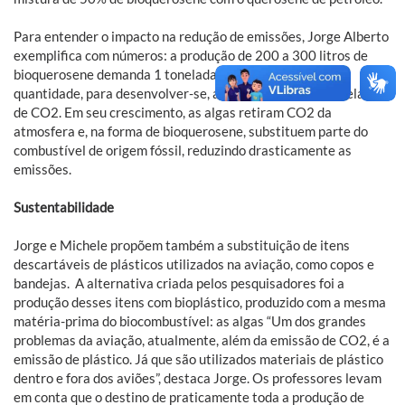
Para entender o impacto na redução de emissões, Jorge Alberto
exemplifica com números: a produção de 200 a 300 litros de
bioquerosene demanda 1 tonelada de microalgas. E essa
quantidade, para desenvolver-se, absorve cerca de 2 toneladas
de CO2. Em seu crescimento, as algas retiram CO2 da
atmosfera e, na forma de bioquerosene, substituem parte do
combustível de origem fóssil, reduzindo drasticamente as
emissões.
Sustentabilidade
Jorge e Michele propõem também a substituição de itens
descartáveis de plásticos utilizados na aviação, como copos e
bandejas.
A alternativa criada pelos pesquisadores foi a
produção desses itens com bioplástico, produzido com a mesma
matéria-prima do biocombustível: as algas
“Um dos grandes
problemas da aviação, atualmente, além da emissão de CO2, é a
emissão de plástico. Já que são utilizados materiais de plástico
dentro e fora dos aviões”, destaca Jorge. Os professores levam
em conta que o destino de praticamente toda a produção de