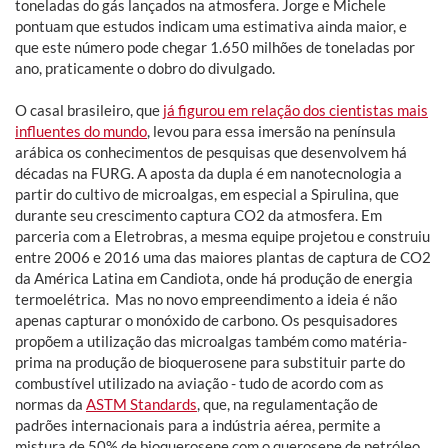
toneladas do gás lançados na atmosfera. Jorge e Michele
pontuam que estudos indicam uma estimativa ainda maior, e
que este número pode chegar 1.650 milhões de toneladas por
ano, praticamente o dobro do divulgado.
O casal brasileiro, que
já figurou em relação dos cientistas mais
influentes do mundo
, levou para essa imersão na península
arábica os conhecimentos de pesquisas que desenvolvem há
décadas na FURG. A aposta da dupla é em nanotecnologia a
partir do cultivo de microalgas, em especial a Spirulina, que
durante seu crescimento captura CO2 da atmosfera. Em
parceria com a Eletrobras, a mesma equipe projetou e construiu
entre 2006 e 2016 uma das maiores plantas de captura de CO2
da América Latina em Candiota, onde há produção de energia
termoelétrica. Mas no novo empreendimento a ideia é não
apenas capturar o monóxido de carbono. Os pesquisadores
propõem a utilização das microalgas também como matéria-
prima na produção de bioquerosene para substituir parte do
combustível utilizado na aviação - tudo de acordo com as
normas da
ASTM Standards
, que, na regulamentação de
padrões internacionais para a indústria aérea, permite a
mistura de 50% de bioquerosene com o querosene de petróleo.