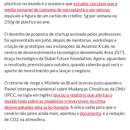
plásticos no mundo é o oceano e que
estudos calculam que a
média semanal de consumo de microplástico por pessoa
equivale à figura de um cartão de crédito: 5g por semana ou
250g de plástico ao ano.
O desenho da proposta de startup assinada pelos professores
foi apresentado em julho, depois de mentorias, workshops e
criação de protótipos nas instalações da Aviation X Lab, no
centro de desenvolvimento tecnológico denominado Area 2071,
braço tecnológico da Dubai Future Foundation. Agora, aguardam
o resultado, previsto para outubro, quando saberão qual será o
aporte de investimento para lançar o negócio.
O
retorno de Jorge e Michele ao Brasil ocorreu justo quando o
Painel Intergovernamental sobre Mudanças Climáticas da ONU
(IPCC, na sigla em inglês)
lançou o relatório que alertou o
mundo todo sobre as mudanças irreversíveis no clima
desencadeadas pela ação humana
. A única saída para que o
cenário não piore ainda mais, apontou o
documento
, é a redução
de CO2 na atmosfera.