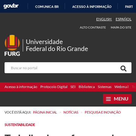
COMUNICA BR
ACESSO À INFORMAÇÃO
PARTI
IR
ENGLISH
ESPAÑOL
PARA
ALTO CONTRASTE
MAPA DO SITE
O
CONTEÚDO
Universidade
Federal do Rio Grande
Acesso à informação
Protocolo Digital
SEI
Biblioteca
Sistemas
Webmail
Te
MENU
>
>
VOCÊ ESTÁ AQUI:
PÁGINA INICIAL
NOTÍCIAS
PESQUISA E INOVAÇÃO
SUSTENTABILIDADE