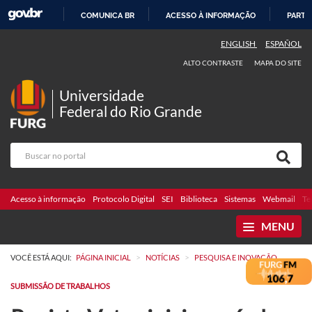
COMUNICA BR
ACESSO À INFORMAÇÃO
PARTI
IR
ENGLISH
ESPAÑOL
PARA
ALTO CONTRASTE
MAPA DO SITE
O
CONTEÚDO
Universidade
Federal do Rio Grande
Acesso à informação
Protocolo Digital
SEI
Biblioteca
Sistemas
Webmail
Te
MENU
>
>
VOCÊ ESTÁ AQUI:
PÁGINA INICIAL
NOTÍCIAS
PESQUISA E INOVAÇÃO
SUBMISSÃO DE TRABALHOS