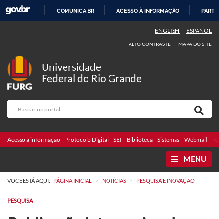
COMUNICA BR
ACESSO À INFORMAÇÃO
PARTI
IR
ENGLISH
ESPAÑOL
PARA
ALTO CONTRASTE
MAPA DO SITE
O
CONTEÚDO
Universidade
Federal do Rio Grande
Acesso à informação
Protocolo Digital
SEI
Biblioteca
Sistemas
Webmail
Te
MENU
>
>
VOCÊ ESTÁ AQUI:
PÁGINA INICIAL
NOTÍCIAS
PESQUISA E INOVAÇÃO
PESQUISA