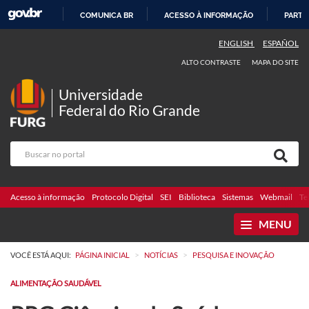
COMUNICA BR
ACESSO À INFORMAÇÃO
PARTI
IR
ENGLISH
ESPAÑOL
PARA
ALTO CONTRASTE
MAPA DO SITE
O
CONTEÚDO
Universidade
Federal do Rio Grande
Acesso à informação
Protocolo Digital
SEI
Biblioteca
Sistemas
Webmail
Te
MENU
>
>
VOCÊ ESTÁ AQUI:
PÁGINA INICIAL
NOTÍCIAS
PESQUISA E INOVAÇÃO
ALIMENTAÇÃO SAUDÁVEL