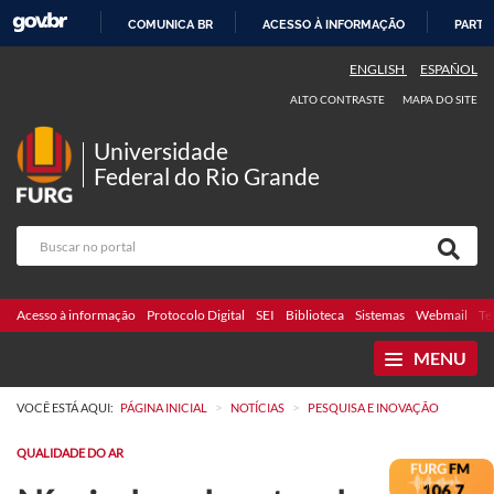
COMUNICA BR
ACESSO À INFORMAÇÃO
PARTI
IR
ENGLISH
ESPAÑOL
PARA
ALTO CONTRASTE
MAPA DO SITE
O
CONTEÚDO
Universidade
Federal do Rio Grande
Acesso à informação
Protocolo Digital
SEI
Biblioteca
Sistemas
Webmail
Te
MENU
>
>
VOCÊ ESTÁ AQUI:
PÁGINA INICIAL
NOTÍCIAS
PESQUISA E INOVAÇÃO
QUALIDADE DO AR