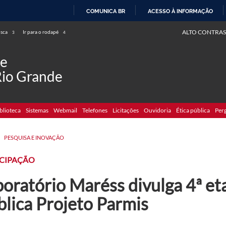
COMUNICA BR
ACESSO À INFORMAÇÃO
IR
ALTO CONTRAS
usca
Ir para o rodapé
3
4
PARA
O
de
CONTEÚDO
Rio Grande
blioteca
Sistemas
Webmail
Telefones
Licitações
Ouvidoria
Ética pública
Per
>
PESQUISA E INOVAÇÃO
ICIPAÇÃO
boratório Maréss divulga 4ª et
blica Projeto Parmis