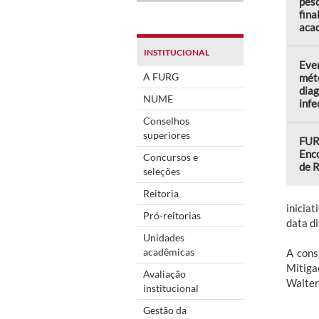
pes
fina
aca
INSTITUCIONAL
Even
A FURG
mét
diag
NUME
infe
Conselhos
superiores
FURG
Enco
Concursos e
de R
seleções
Reitoria
inicia
Pró-reitorias
data d
Unidades
acadêmicas
A cons
Mitiga
Avaliação
Walter
institucional
Gestão da