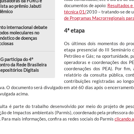
quisadoras da FURG é
documentos de apoio:
Resultados e
lista ao prêmio Jabuti
dêmico
técnica 01/
2010 – tratando-se de u
de Programas Macrorregionais par
to internacional debate
4ª etapa
odos moleculares no
nóstico de doenças
cciosas
Os últimos dois momentos do pro
etapa presencial do III Seminário
Petróleo e Gás; na oportunidade, p
 participa do 4º
operadoras e coordenações dos PE
ntro da Rede Brasileira
coordenações dos PEA). Por fim, 
epositórios Digitais
relatório da consulta pública, co
contribuições registradas ao long
tiva. O documento será divulgado em até 60 dias após o encerramento
ivulgada acima.
ulta é parte do trabalho desenvolvido por meio do projeto de pes
ção de Impactos ambientais (Parmis), coordenado pela professora do 
. Para mais informações, confira as redes sociais do Parmis
clicando 