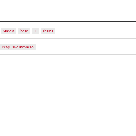
Maréss
iceac
IO
Ibama
Pesquisa e Inovação