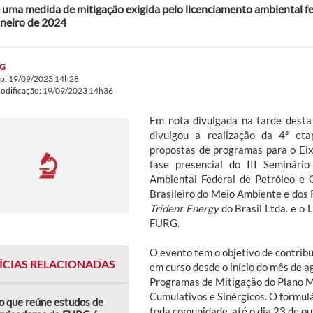
 uma medida de mitigação exigida pelo licenciamento ambiental f
aneiro de 2024
G
do: 19/09/2023 14h28
modificação: 19/09/2023 14h36
Em nota divulgada na tarde desta 
divulgou a realização da 4ª eta
propostas de programas para o Ei
fase presencial do III Seminári
Ambiental Federal de Petróleo e G
Brasileiro do Meio Ambiente e dos
Trident Energy
do Brasil Ltda. e o 
FURG.
O evento tem o objetivo de contribu
ÍCIAS RELACIONADAS
em curso desde o início do mês de a
Programas de Mitigação do Plano M
Cumulativos e Sinérgicos. O formulá
o que reúne estudos de
toda comunidade, até o dia 23 de o