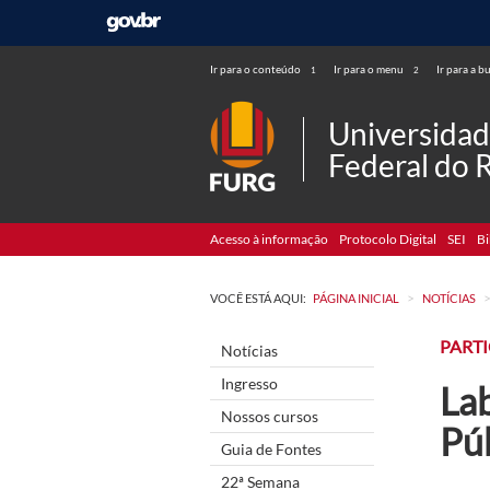
Ir para o conteúdo
Ir para o menu
Ir para a b
1
2
Universida
Federal do 
Acesso à informação
Protocolo Digital
SEI
Bi
>
VOCÊ ESTÁ AQUI:
PÁGINA INICIAL
NOTÍCIAS
PART
Notícias
Ingresso
La
Nossos cursos
Pú
Guia de Fontes
22ª Semana