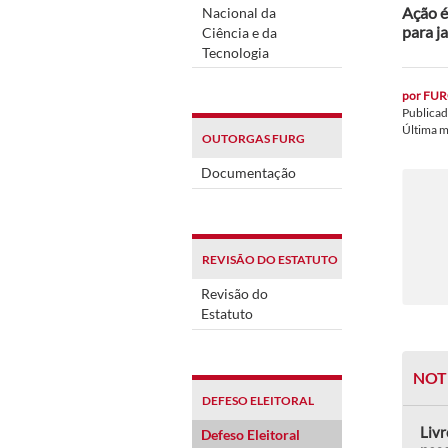
Ação é
Nacional da
para j
Ciência e da
Tecnologia
por
FUR
Publica
Última 
OUTORGAS FURG
Documentação
REVISÃO DO ESTATUTO
Revisão do
Estatuto
NOT
DEFESO ELEITORAL
Livr
Defeso Eleitoral