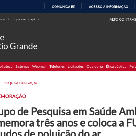
COMUNICA BR
ACESSO À INFORMAÇÃO
IR
ALTO CONTRAS
usca
Ir para o rodapé
3
4
PARA
O
de
CONTEÚDO
Rio Grande
blioteca
Sistemas
Webmail
Telefones
Licitações
Ouvidoria
Ética pública
Per
>
PESQUISA E INOVAÇÃO
EMORAÇÃO
upo de Pesquisa em Saúde Amb
memora três anos e coloca a 
udos de poluição do ar