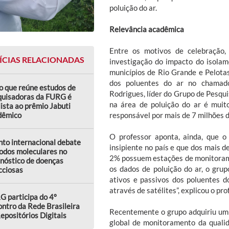
poluição do ar.
Relevância acadêmica
Entre os motivos de celebração,
ÍCIAS RELACIONADAS
investigação do impacto do isolam
municípios de Rio Grande e Pelot
dos poluentes do ar no chamado
o que reúne estudos de
Rodrigues, líder do Grupo de Pesqui
quisadoras da FURG é
na área de poluição do ar é muit
lista ao prêmio Jabuti
responsável por mais de 7 milhões 
dêmico
O professor aponta, ainda, que 
to internacional debate
insipiente no país e que dos mais d
odos moleculares no
2% possuem estações de monitorame
nóstico de doenças
os dados de poluição do ar, o gru
cciosas
ativos e passivos dos poluentes 
através de satélites”, explicou o pro
 participa do 4º
ntro da Rede Brasileira
Recentemente o grupo adquiriu um 
epositórios Digitais
global de monitoramento da qual