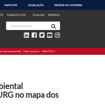
PARTICIPE
LEGISLAÇÃO
ÓRGÃOS DO GOVERNO
TE
MAPA DO SITE
ENGLISH
ESPAÑOL
guntas frequentes
Fale conosco
AVA FURG
iental
FURG no mapa dos