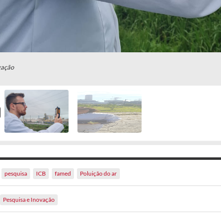
gação
pesquisa
ICB
famed
Poluição do ar
Pesquisa e Inovação