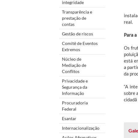
integridade
Transparência e
instal
prestação de
real.
contas
Gestão de riscos
Para 
Comitê de Eventos
Os fru
Extremos
poluiç
Núcleo de
está e
Mediação de
a part
Conflitos
da pro
Privacidade e
“A int
Segurança da
sobre 
Informação
cidadã
Procuradoria
Federal
Esantar
Internacionalização
Gale
Ações Afirmativas,