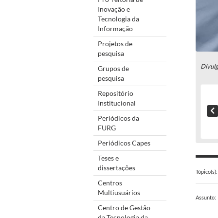
Inovação e
Tecnologia da
Informação
Projetos de
pesquisa
Divul
Grupos de
pesquisa
Repositório
Institucional
Periódicos da
FURG
Periódicos Capes
Teses e
dissertações
Tópico(s):
Centros
Multiusuários
Assunto:
Centro de Gestão
da Tecnologia da