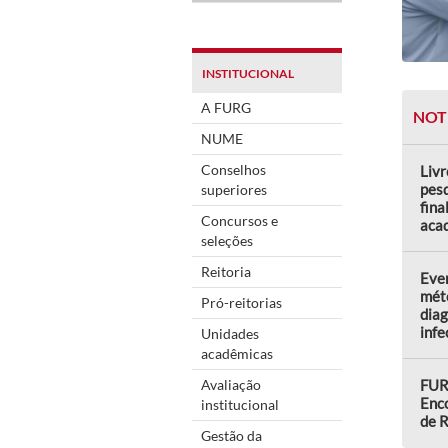
INSTITUCIONAL
A FURG
NOT
NUME
Conselhos
Livr
pes
superiores
fina
Concursos e
aca
seleções
Reitoria
Even
mét
Pró-reitorias
diag
infe
Unidades
acadêmicas
Avaliação
FURG
Enco
institucional
de R
Gestão da