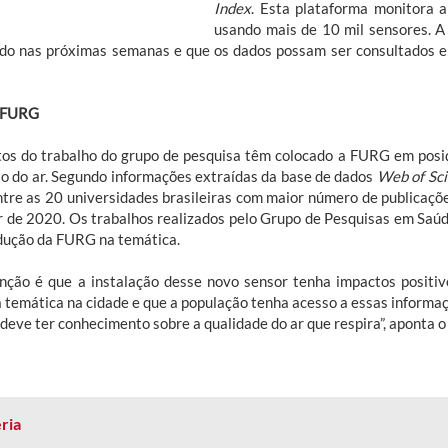
Index
. Esta plataforma monitora 
usando mais de 10 mil sensores. A
ado nas próximas semanas e que os dados possam ser consultados 
a FURG
tos do trabalho do grupo de pesquisa têm colocado a FURG em posi
ão do ar. Segundo informações extraídas da base de dados
Web of Sci
ntre as 20 universidades brasileiras com maior número de publicaçõ
ir de 2020. Os trabalhos realizados pelo Grupo de Pesquisas em Sa
dução da FURG na temática.
enção é que a instalação desse novo sensor tenha impactos positiv
a temática na cidade e que a população tenha acesso a essas informa
 deve ter conhecimento sobre a qualidade do ar que respira”, aponta 
ria