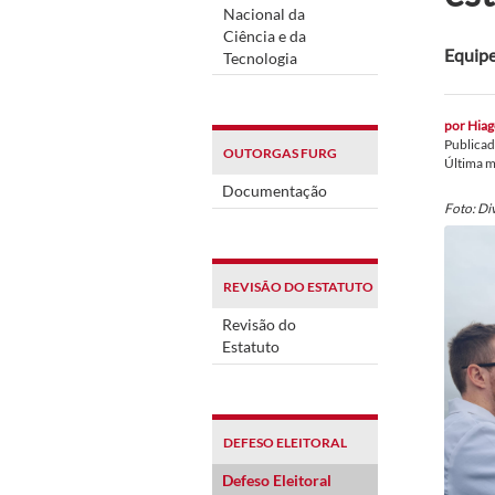
Nacional da
Ciência e da
Equipe
Tecnologia
por
Hiag
Publica
OUTORGAS FURG
Última 
Documentação
Foto: Di
REVISÃO DO ESTATUTO
Revisão do
Estatuto
DEFESO ELEITORAL
Defeso Eleitoral