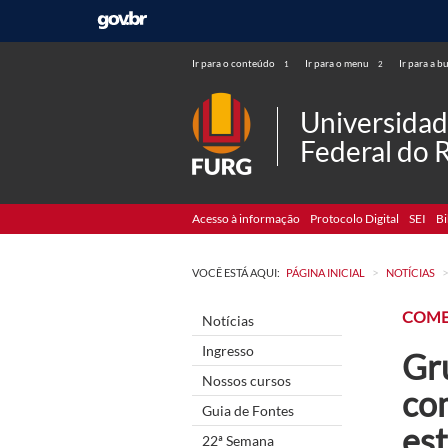
Ir para o conteúdo
Ir para o menu
Ir para a b
1
2
Universida
Federal do 
Acesso à informação
Protocolo Digital
SEI
Bi
>
VOCÊ ESTÁ AQUI:
PÁGINA INICIAL
NOTÍCIAS
COM
Notícias
Ingresso
Gr
Nossos cursos
co
Guia de Fontes
est
22ª Semana