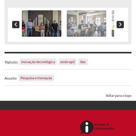
inovação tecnológica
embrapii
itec
Tópico(s):
Pesquisa e Inovação
Assunto:
Voltar para o topo