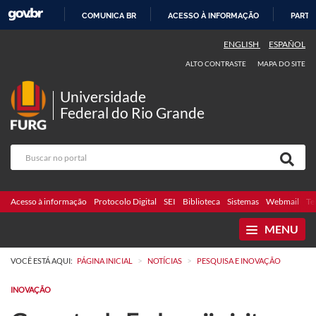
COMUNICA BR
ACESSO À INFORMAÇÃO
PARTI
IR
ENGLISH
ESPAÑOL
PARA
ALTO CONTRASTE
MAPA DO SITE
O
CONTEÚDO
Universidade
Federal do Rio Grande
Acesso à informação
Protocolo Digital
SEI
Biblioteca
Sistemas
Webmail
Te
MENU
>
>
VOCÊ ESTÁ AQUI:
PÁGINA INICIAL
NOTÍCIAS
PESQUISA E INOVAÇÃO
INOVAÇÃO