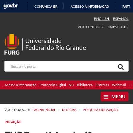
COMUNICA BR
ACESSO À INFORMAÇÃO
PARTI
IR
ENGLISH
ESPAÑOL
PARA
ALTO CONTRASTE
MAPA DO SITE
O
CONTEÚDO
Universidade
Federal do Rio Grande
Acesso à informação
Protocolo Digital
SEI
Biblioteca
Sistemas
Webmail
Te
MENU
>
>
VOCÊ ESTÁ AQUI:
PÁGINA INICIAL
NOTÍCIAS
PESQUISA E INOVAÇÃO
INOVAÇÃO