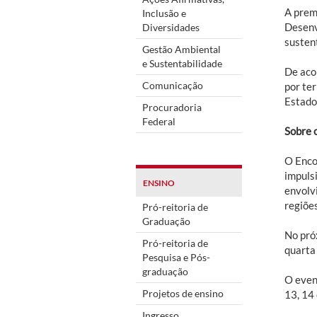
A prem
Inclusão e
Desenv
Diversidades
susten
Gestão Ambiental
e Sustentabilidade
De aco
Comunicação
por ter
Estado 
Procuradoria
Federal
Sobre 
O Enco
impulsi
ENSINO
envolv
regiões
Pró-reitoria de
Graduação
No pró
Pró-reitoria de
quarta
Pesquisa e Pós-
graduação
O even
Projetos de ensino
13, 14 
Ingresso