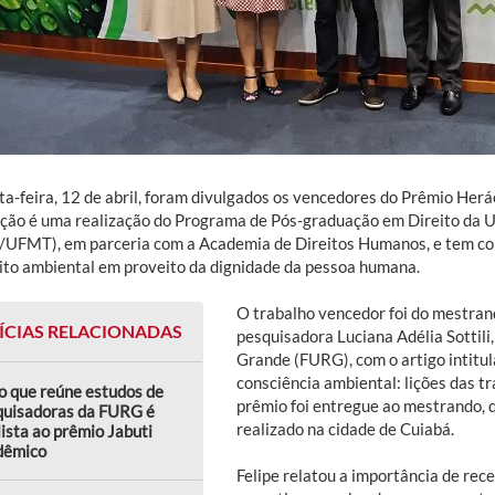
a-feira, 12 de abril, foram divulgados os vencedores do Prêmio Herác
ção é uma realização do Programa de Pós-graduação em Direito da 
UFMT), em parceria com a Academia de Direitos Humanos, e tem com
eito ambiental em proveito da dignidade da pessoa humana.
O trabalho vencedor foi do mestrand
ÍCIAS RELACIONADAS
pesquisadora Luciana Adélia Sottili
Grande (FURG), com o artigo intitu
consciência ambiental: lições das 
o que reúne estudos de
prêmio foi entregue ao mestrando, 
quisadoras da FURG é
realizado na cidade de Cuiabá.
lista ao prêmio Jabuti
dêmico
Felipe relatou a importância de re