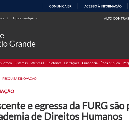
COMUNICA BR
ACESSO À INFORMAÇÃO
IR
ALTO CONTRAS
usca
Ir para o rodapé
3
4
PARA
O
de
CONTEÚDO
Rio Grande
blioteca
Sistemas
Webmail
Telefones
Licitações
Ouvidoria
Ética pública
Per
>
PESQUISA E INOVAÇÃO
IAÇÃO
scente e egressa da FURG são 
ademia de Direitos Humanos