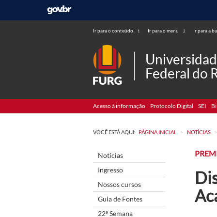
Ir para o conteúdo
Ir para o menu
Ir para a b
1
2
Universida
Federal do 
Acesso à informação
Protocolo Digital
SEI
Bi
>
VOCÊ ESTÁ AQUI:
PÁGINA INICIAL
NOTÍCIAS
PREM
Notícias
Ingresso
Di
Nossos cursos
Ac
Guia de Fontes
22ª Semana