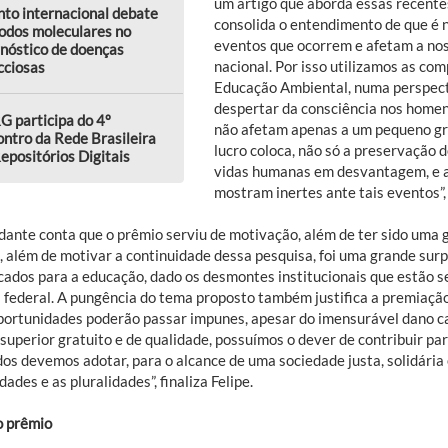
um artigo que aborda essas recente
to internacional debate
consolida o entendimento de que é 
odos moleculares no
eventos que ocorrem e afetam a no
nóstico de doenças
nacional. Por isso utilizamos as co
cciosas
Educação Ambiental, numa perspecti
despertar da consciência nos homen
 participa do 4º
não afetam apenas a um pequeno gru
ntro da Rede Brasileira
lucro coloca, não só a preservação
epositórios Digitais
vidas humanas em desvantagem, e a 
mostram inertes ante tais eventos”
dante conta que o prêmio serviu de motivação, além de ter sido uma 
, além de motivar a continuidade dessa pesquisa, foi uma grande sur
cados para a educação, dado os desmontes institucionais que estão 
a federal. A pungência do tema proposto também justifica a premiação
portunidades poderão passar impunes, apesar do imensurável dano c
 superior gratuito e de qualidade, possuímos o dever de contribuir p
os devemos adotar, para o alcance de uma sociedade justa, solidária e
dades e as pluralidades”, finaliza Felipe.
o prêmio