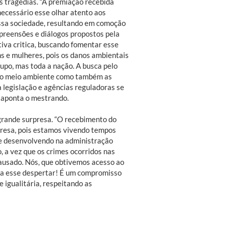
s tragédias. “A premiação recebida
necessário esse olhar atento aos
ssa sociedade, resultando em comoção
mpreensões e diálogos propostos pela
va critica, buscando fomentar esse
s e mulheres, pois os danos ambientais
po, mas toda a nação. A busca pelo
 do meio ambiente como também as
legislação e agências reguladoras se
, aponta o mestrando.
grande surpresa. “O recebimento do
presa, pois estamos vivendo tempos
se desenvolvendo na administração
, a vez que os crimes ocorridos nas
ausado. Nós, que obtivemos acesso ao
ara esse despertar! É um compromisso
 igualitária, respeitando as