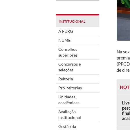
INSTITUCIONAL
A FURG
NUME
Conselhos
Na sext
superiores
premia
(PPGD/
Concursos e
seleções
de dir
Reitoria
NOT
Pró-reitorias
Unidades
acadêmicas
Livr
pes
Avaliação
fina
institucional
aca
Gestão da