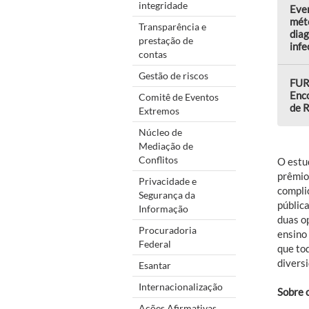
integridade
Even
mét
Transparência e
diag
prestação de
infe
contas
Gestão de riscos
FURG
Enco
Comitê de Eventos
de R
Extremos
Núcleo de
Mediação de
Conflitos
O estu
prêmio
Privacidade e
compli
Segurança da
públic
Informação
duas o
Procuradoria
ensino
Federal
que tod
diversi
Esantar
Internacionalização
Sobre 
Ações Afirmativas,