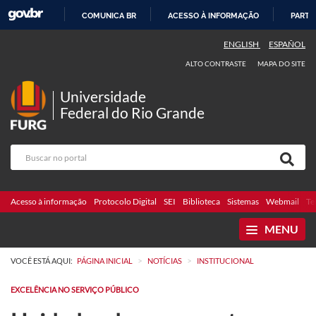
COMUNICA BR
ACESSO À INFORMAÇÃO
PARTI
IR
ENGLISH
ESPAÑOL
PARA
ALTO CONTRASTE
MAPA DO SITE
O
CONTEÚDO
Universidade
Federal do Rio Grande
Acesso à informação
Protocolo Digital
SEI
Biblioteca
Sistemas
Webmail
Te
MENU
>
>
VOCÊ ESTÁ AQUI:
PÁGINA INICIAL
NOTÍCIAS
INSTITUCIONAL
EXCELÊNCIA NO SERVIÇO PÚBLICO