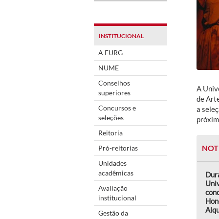
INSTITUCIONAL
A FURG
NUME
Conselhos
A Univ
superiores
de Art
Concursos e
a sele
seleções
próximo
Reitoria
NOT
Pró-reitorias
Unidades
acadêmicas
Dur
Uni
Avaliação
conc
institucional
Hon
Alqu
Gestão da