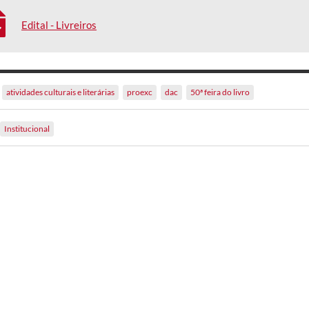
Edital - Livreiros
atividades culturais e literárias
proexc
dac
50ª feira do livro
Institucional