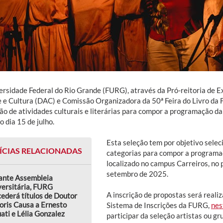
ersidade Federal do Rio Grande (FURG), através da Pró-reitoria de Ex
e e Cultura (DAC) e Comissão Organizadora da 50ª Feira do Livro da
ção de atividades culturais e literárias para compor a programação d
 dia 15 de julho.
Esta seleção tem por objetivo sele
ÍCIAS RELACIONADAS
categorias para compor a programaç
localizado no campus Carreiros, no 
setembro de 2025.
ante Assembleia
versitária, FURG
A inscrição de propostas será reali
ederá títulos de Doutor
oris Causa a Ernesto
Sistema de Inscrições da FURG,
nes
ati e Lélia Gonzalez
participar da seleção artistas ou 