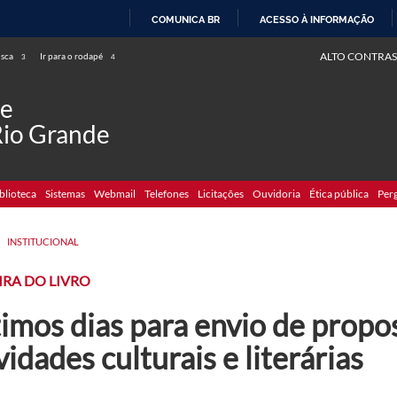
COMUNICA BR
ACESSO À INFORMAÇÃO
IR
ALTO CONTRAS
usca
Ir para o rodapé
3
4
PARA
O
de
CONTEÚDO
Rio Grande
blioteca
Sistemas
Webmail
Telefones
Licitações
Ouvidoria
Ética pública
Per
>
INSTITUCIONAL
EIRA DO LIVRO
imos dias para envio de propo
vidades culturais e literárias