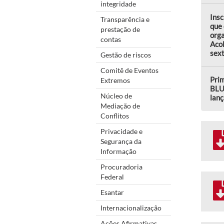
integridade
Insc
Transparência e
que 
prestação de
orga
contas
Aco
sext
Gestão de riscos
Comitê de Eventos
Prim
Extremos
BLU
Núcleo de
lanç
Mediação de
Conflitos
Privacidade e
Segurança da
Informação
Procuradoria
Federal
Esantar
Internacionalização
Ações Afirmativas,