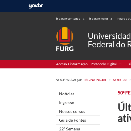
Ir para o conteúdo
Ir para o menu
Ir para a b
1
2
Universida
Federal do 
Acesso à informação
Protocolo Digital
SEI
Bi
>
VOCÊ ESTÁ AQUI:
PÁGINA INICIAL
NOTÍCIAS
50ª F
Notícias
Ingresso
Últ
Nossos cursos
ati
Guia de Fontes
22ª Semana