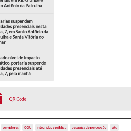
riais em Rio Grande e
o Antônio da Patrulha
tarias suspendem
idades presenciais nesta
a, 7, em Santo Antônio da
ulha e Santa Vitória do
mar
ado nível de impacto
ático, portaria suspende
idades presenciais até
a, 7, pela manhã
QR Code
servidores
CGU
integridade pública
pesquisa de percepção
sitc