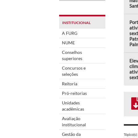
mate
Sant
Por
INSTITUCIONAL
ativ
A FURG
sext
Patr
NUME
Pal
Conselhos
superiores
Elev
clim
Concursos e
ativ
seleções
sext
Reitoria
Pró-reitorias
Unidades
acadêmicas
Avaliação
institucional
Gestão da
Tópico(s):