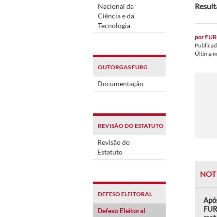
Result
Nacional da
Ciência e da
Tecnologia
por
FUR
Publica
Última 
OUTORGAS FURG
Documentação
REVISÃO DO ESTATUTO
Revisão do
Estatuto
NOT
DEFESO ELEITORAL
Após
FUR
Defeso Eleitoral