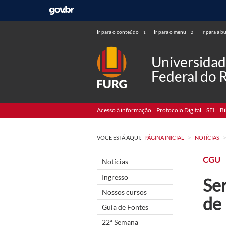
Ir para o conteúdo
Ir para o menu
Ir para a b
1
2
Universida
Federal do 
Acesso à informação
Protocolo Digital
SEI
Bi
>
VOCÊ ESTÁ AQUI:
PÁGINA INICIAL
NOTÍCIAS
CGU
Notícias
Ingresso
Se
Nossos cursos
de 
Guia de Fontes
22ª Semana