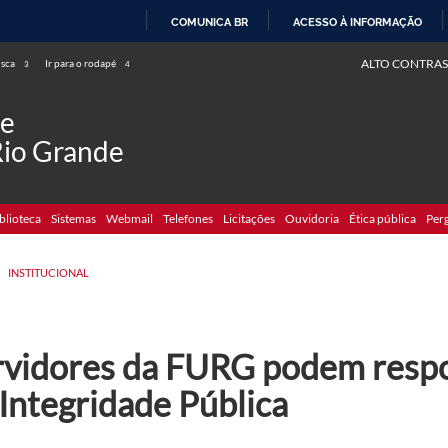
COMUNICA BR
ACESSO À INFORMAÇÃO
IR
ALTO CONTRAS
usca
Ir para o rodapé
3
4
PARA
O
de
CONTEÚDO
Rio Grande
blioteca
Sistemas
Webmail
Telefones
Licitações
Ouvidoria
Ética pública
Per
>
INSTITUCIONAL
rvidores da FURG podem resp
Integridade Pública