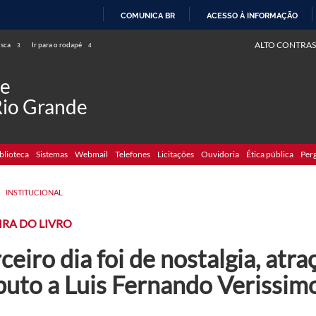
COMUNICA BR
ACESSO À INFORMAÇÃO
IR
ALTO CONTRAS
usca
Ir para o rodapé
3
4
PARA
O
de
CONTEÚDO
Rio Grande
blioteca
Sistemas
Webmail
Telefones
Licitações
Ouvidoria
Ética pública
Per
>
INSTITUCIONAL
EIRA DO LIVRO
ceiro dia foi de nostalgia, atr
buto a Luis Fernando Verissim