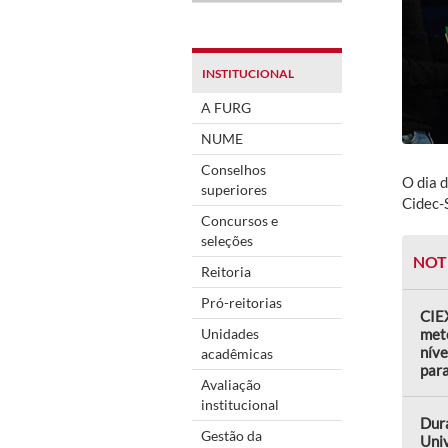
INSTITUCIONAL
A FURG
NUME
Conselhos
O dia 
superiores
Cidec-
Concursos e
seleções
NOT
Reitoria
Pró-reitorias
CIEX
Unidades
met
níve
acadêmicas
par
Avaliação
institucional
Dur
Gestão da
Uni