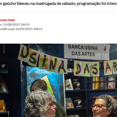
or gaúcho faleceu na madrugada de sábado; programação foi inten
ando Halal
do: 31/08/2025 16h19
modificação: 02/09/2025 10h19