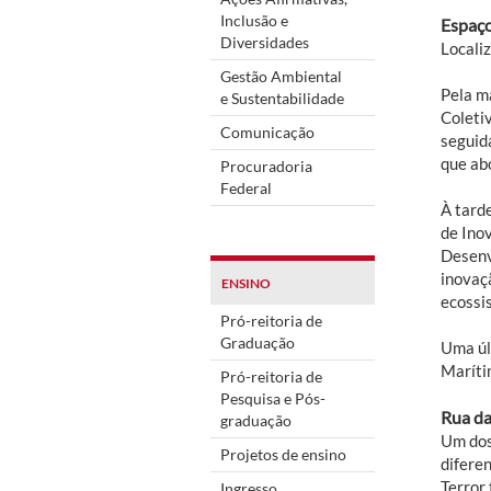
Inclusão e
Espaç
Diversidades
Locali
Gestão Ambiental
Pela m
e Sustentabilidade
Coleti
Comunicação
seguid
que ab
Procuradoria
Federal
À tarde
de Ino
Desenv
inovaç
ENSINO
ecossi
Pró-reitoria de
Graduação
Uma úl
Marítim
Pró-reitoria de
Pesquisa e Pós-
Rua da
graduação
Um dos
Projetos de ensino
diferen
Terror
Ingresso