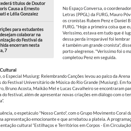
ederá títulos de Doutor
No Espaço Conversa, o coordenado
oris Causa a Ernesto
ati e Lélia Gonzalez
Letras (PPGL) da FURG, Mauro Póvo
os cronistas Rubem Penz e Daniel Ba
FURG. "Hoje a primeira coisa que eu 
rições para estudantes
Verissimo, estava em tudo que é luga
desejam colaborar na
dessa perda irreparável foi lembra
nização do Festival da
lhida encerram nesta
é também um grande cronista", diss
a, 7
porto-alegrense. "Verissimo foi o m
completou Penz em seguida.
Cultural
e, o Especial Musiurg: Relembrando Canções levou ao palco da Arena C
s do Festival Universitário de Música do Rio Grande (Musiurg). Em fo
ro, Bruno Acosta, Maikão Mel e Lucas Cavalheiro se encontraram pa
a do festival, além de apresentar novas criações em diálogo com o tem
a”.
uência, o espetáculo "Nosso Canto", com o Grupo Movimento Coral d
a apresentação emocionante e que arrebatou a plateia. A programaç
entação cultural “Estilhaços e Territórios em Corpos - Em Circulação