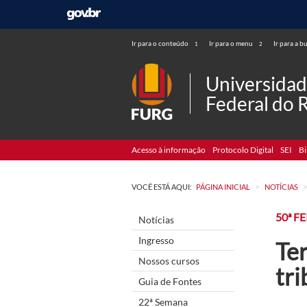
Ir para o conteúdo
Ir para o menu
Ir para a b
1
2
Universida
Federal do 
Acesso à informação
Protocolo Digital
SEI
Bi
>
VOCÊ ESTÁ AQUI:
PÁGINA INICIAL
NOTÍCIAS
50ª F
Notícias
Ingresso
Ter
Nossos cursos
tri
Guia de Fontes
22ª Semana