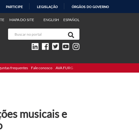
PARTICIPE
LEGISLAÇÃO
ÓRGÃOS DO GOVERNO
TE
MAPA DO SITE
ENGLISH
ESPAÑOL
guntas frequentes
Fale conosco
AVA FURG
ações musicais e
o