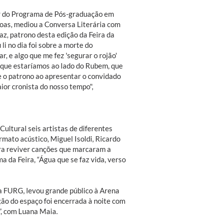
r do Programa de Pós-graduação em
as, mediou a Conversa Literária com
z, patrono desta edição da Feira da
li no dia foi sobre a morte do
r, e algo que me fez 'segurar o rojão'
r que estaríamos ao lado do Rubem, que
e o patrono ao apresentar o convidado
aior cronista do nosso tempo",
ultural seis artistas de diferentes
rmato acústico, Miguel Isoldi, Ricardo
ra reviver canções que marcaram a
a da Feira, “Água que se faz vida, verso
a FURG, levou grande público à Arena
ão do espaço foi encerrada à noite com
”, com Luana Maia.