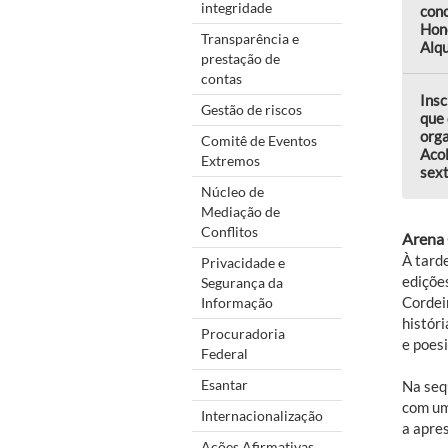
integridade
conc
Hon
Transparência e
Alqu
prestação de
contas
Insc
Gestão de riscos
que 
orga
Comitê de Eventos
Aco
Extremos
sext
Núcleo de
Mediação de
Conflitos
Arena 
À tard
Privacidade e
ediçõe
Segurança da
Cordei
Informação
históri
Procuradoria
e poesi
Federal
Esantar
Na seq
com um
Internacionalização
a apres
Ações Afirmativas,