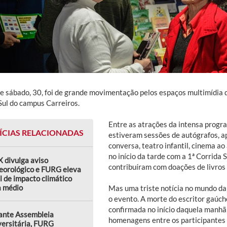
de sábado, 30, foi de grande movimentação pelos espaços multimídia d
Sul do campus Carreiros.
Entre as atrações da intensa progra
ÍCIAS RELACIONADAS
estiveram sessões de autógrafos, a
conversa, teatro infantil, cinema ao
no início da tarde com a 1ª Corrida S
 divulga aviso
contribuíram com doações de livros 
eorológico e FURG eleva
l de impacto climático
a médio
Mas uma triste notícia no mundo da
o evento. A morte do escritor gaúch
confirmada no início daquela manhã
ante Assembleia
homenagens entre os participantes 
versitária, FURG