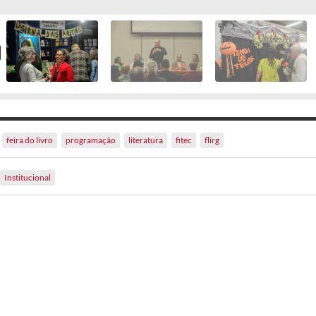
feira do livro
programação
literatura
fitec
flirg
Institucional