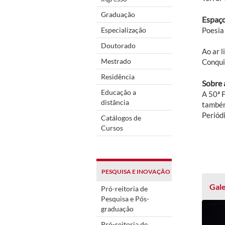
Graduação
Espaço
Especialização
Poesia 
Doutorado
Ao ar 
Mestrado
Conqui
Residência
Sobre 
Educação a
A 50ª 
distância
também 
Periódi
Catálogos de
Cursos
PESQUISA E INOVAÇÃO
Gale
Pró-reitoria de
Pesquisa e Pós-
graduação
Pró-reitoria de