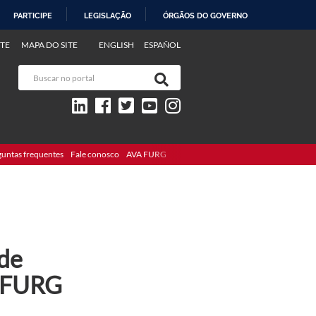
PARTICIPE
LEGISLAÇÃO
ÓRGÃOS DO GOVERNO
TE
MAPA DO SITE
ENGLISH
ESPAÑOL
guntas frequentes
Fale conosco
AVA FURG
 de
a FURG