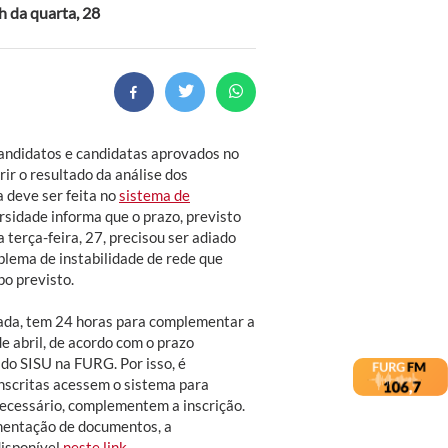
 da quarta, 28
candidatos e candidatas aprovados no
r o resultado da análise dos
 deve ser feita no
sistema de
rsidade informa que o prazo, previsto
 terça-feira, 27, precisou ser adiado
lema de instabilidade de rede que
po previsto.
ada, tem 24 horas para complementar a
e abril, de acordo com o prazo
do SISU na FURG. Por isso, é
nscritas acessem o sistema para
 necessário, complementem a inscrição.
mentação de documentos, a
disponível
neste link
.