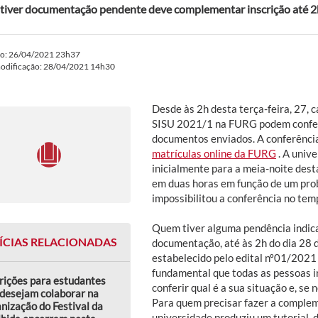
iver documentação pendente deve complementar inscrição até 2h
do: 26/04/2021 23h37
modificação: 28/04/2021 14h30
Desde às 2h desta terça-feira, 27, 
SISU 2021/1 na FURG podem conferi
documentos enviados. A conferência
matrículas online da FURG
. A unive
inicialmente para a meia-noite desta
em duas horas em função de um prob
impossibilitou a conferência no tem
Quem tiver alguma pendência indic
ÍCIAS RELACIONADAS
documentação, até às 2h do dia 28 d
estabelecido pelo edital nº01/2021 
fundamental que todas as pessoas i
rições para estudantes
conferir qual é a sua situação e, se
desejam colaborar na
Para quem precisar fazer a comple
nização do Festival da
universidade produziu um tutorial, 