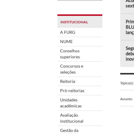
Aco
sext
Prim
INSTITUCIONAL
BLU
A FURG
lanç
NUME
Seg
Conselhos
deba
superiores
ino
Concursos e
seleções
Reitoria
Tópico(s):
Pró-reitorias
Assunto:
Unidades
acadêmicas
Avaliação
institucional
Gestão da