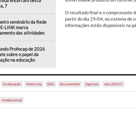
lhida encerram nesta
a, 7
O resultado final e o comprovante d
partir do dia 29/04, no sistema de s
eiro seminário da Rede
informações estão disponíveis na p
E-LINK marca
amento das atividades
undo Profocap de 2026
te sobre o papel da
vação na educação
Graduação
Matrícula
SiSU
documentos
ingresso
sisu 2021/1
Institucional