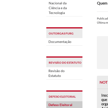
Quem t
Nacional da
Ciência e da
Tecnologia
Publica
Última 
OUTORGAS FURG
Documentação
REVISÃO DO ESTATUTO
Revisão do
Estatuto
NOT
Insc
DEFESO ELEITORAL
que 
orga
Defeso Eleitoral