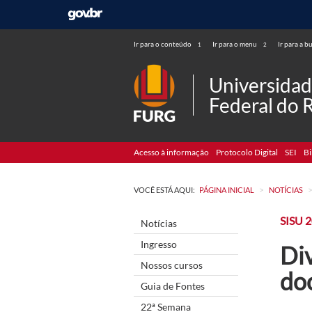
Ir para o conteúdo
Ir para o menu
Ir para a b
1
2
Universida
Federal do 
Acesso à informação
Protocolo Digital
SEI
Bi
>
VOCÊ ESTÁ AQUI:
PÁGINA INICIAL
NOTÍCIAS
SISU 
Notícias
Ingresso
Div
Nossos cursos
do
Guia de Fontes
22ª Semana