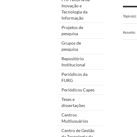
Inovação e
Tecnologia da
Tópico(s):
Informação
Projetos de
Assunto:
pesquisa
Grupos de
pesquisa
Repositório
Institucional
Periódicos da
FURG
Periódicos Capes
Teses e
dissertações
Centros
Multiusuários
Centro de Gestão
da Tecnologia da