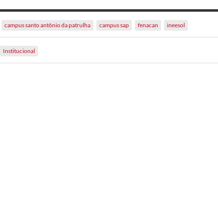
campus santo antônio da patrulha
campus sap
fenacan
ineesol
Institucional