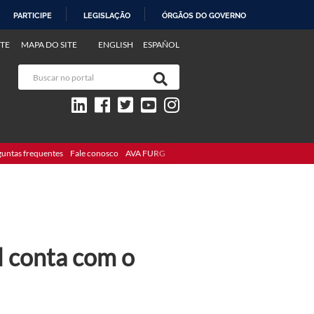
PARTICIPE
LEGISLAÇÃO
ÓRGÃOS DO GOVERNO
TE
MAPA DO SITE
ENGLISH
ESPAÑOL
guntas frequentes
Fale conosco
AVA FURG
l conta com o