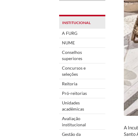
INSTITUCIONAL
A FURG
NUME
Conselhos
superiores
Concursos e
seleções
Reitoria
Pró-reitorias
Unidades
acadêmicas
Avaliação
institucional
A Incu
Santo 
Gestão da