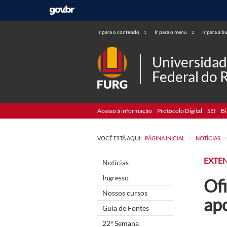
Ir para o conteúdo
Ir para o menu
Ir para a b
1
2
Universida
Federal do 
Acesso à informação
Protocolo Digital
SEI
Bi
>
VOCÊ ESTÁ AQUI:
PÁGINA INICIAL
NOTÍCIAS
EXTE
Notícias
Ingresso
Ofi
Nossos cursos
ap
Guia de Fontes
22ª Semana