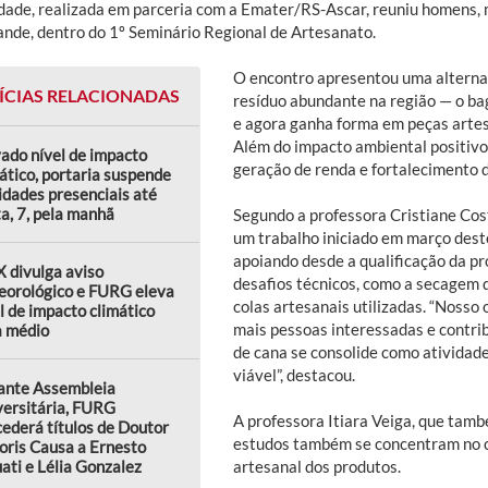
idade, realizada em parceria com a Emater/RS-Ascar, reuniu homens, 
ande, dentro do 1º Seminário Regional de Artesanato.
O encontro apresentou uma alterna
ÍCIAS RELACIONADAS
resíduo abundante na região — o ba
e agora ganha forma em peças artes
Além do impacto ambiental positivo,
ado nível de impacto
geração de renda e fortalecimento d
ático, portaria suspende
idades presenciais até
a, 7, pela manhã
Segundo a professora Cristiane Cos
um trabalho iniciado em março deste
apoiando desde a qualificação da pr
 divulga aviso
desafios técnicos, como a secagem 
eorológico e FURG eleva
colas artesanais utilizadas. “Nosso o
l de impacto climático
mais pessoas interessadas e contri
a médio
de cana se consolide como ativida
viável”, destacou.
ante Assembleia
versitária, FURG
A professora Itiara Veiga, que tamb
ederá títulos de Doutor
estudos também se concentram no c
oris Causa a Ernesto
ati e Lélia Gonzalez
artesanal dos produtos.