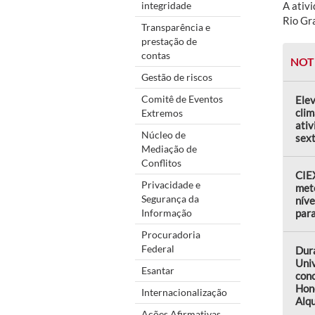
integridade
A ativ
Rio Gr
Transparência e
prestação de
contas
NOT
Gestão de riscos
Comitê de Eventos
Elev
clim
Extremos
ativ
Núcleo de
sext
Mediação de
Conflitos
CIEX
Privacidade e
met
Segurança da
níve
Informação
par
Procuradoria
Federal
Dur
Uni
Esantar
conc
Hon
Internacionalização
Alqu
Ações Afirmativas,