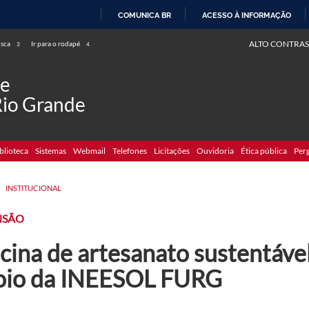
COMUNICA BR
ACESSO À INFORMAÇÃO
IR
ALTO CONTRAS
usca
Ir para o rodapé
3
4
PARA
O
de
CONTEÚDO
Rio Grande
blioteca
Sistemas
Webmail
Telefones
Licitações
Ouvidoria
Ética pública
Per
>
INSTITUCIONAL
NSÃO
cina de artesanato sustentáve
oio da INEESOL FURG