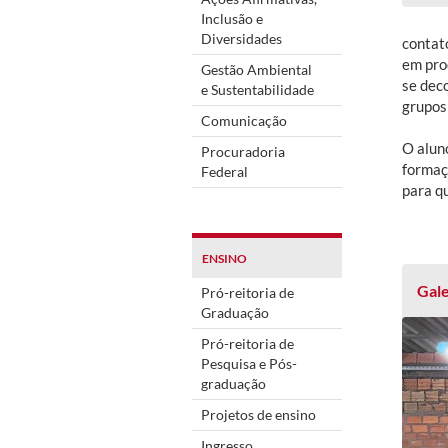
Inclusão e
Diversidades
contat
em pro
Gestão Ambiental
se dec
e Sustentabilidade
grupos 
Comunicação
O alun
Procuradoria
formaç
Federal
para q
ENSINO
Gale
Pró-reitoria de
Graduação
Pró-reitoria de
Pesquisa e Pós-
graduação
Projetos de ensino
Ingresso