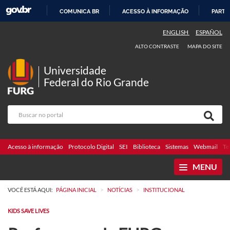
COMUNICA BR
ACESSO À INFORMAÇÃO
PARTI
IR
ENGLISH
ESPAÑOL
PARA
ALTO CONTRASTE
MAPA DO SITE
O
CONTEÚDO
Universidade
Federal do Rio Grande
Acesso à informação
Protocolo Digital
SEI
Biblioteca
Sistemas
Webmail
Te
MENU
>
>
VOCÊ ESTÁ AQUI:
PÁGINA INICIAL
NOTÍCIAS
INSTITUCIONAL
KIDS SAVE LIVES