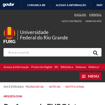
COMUNICA BR
ACESSO À INFORMAÇÃO
PARTI
IR
ENGLISH
ESPAÑOL
PARA
ALTO CONTRASTE
MAPA DO SITE
O
CONTEÚDO
Universidade
Federal do Rio Grande
Acesso à informação
Protocolo Digital
SEI
Biblioteca
Sistemas
Webmail
Te
MENU
>
>
VOCÊ ESTÁ AQUI:
PÁGINA INICIAL
NOTÍCIAS
INSTITUCIONAL
ARQUEOLOGIA