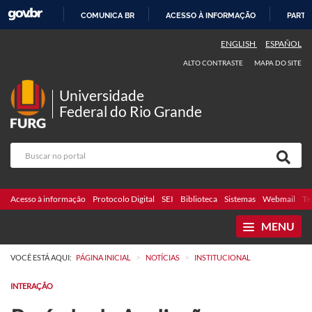
COMUNICA BR
ACESSO À INFORMAÇÃO
PARTI
IR
ENGLISH
ESPAÑOL
PARA
ALTO CONTRASTE
MAPA DO SITE
O
CONTEÚDO
Universidade
Federal do Rio Grande
Acesso à informação
Protocolo Digital
SEI
Biblioteca
Sistemas
Webmail
Te
MENU
>
>
VOCÊ ESTÁ AQUI:
PÁGINA INICIAL
NOTÍCIAS
INSTITUCIONAL
INTERAÇÃO