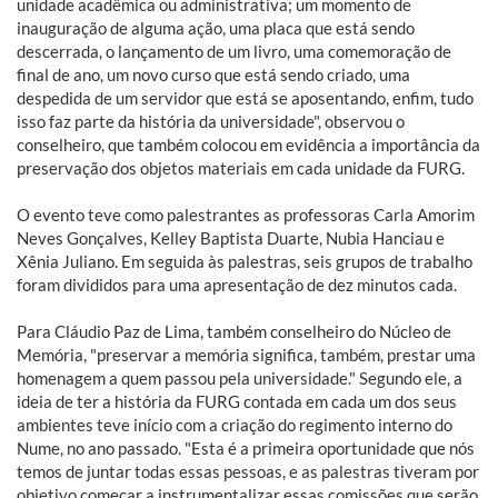
unidade acadêmica ou administrativa; um momento de
inauguração de alguma ação, uma placa que está sendo
descerrada, o lançamento de um livro, uma comemoração de
final de ano, um novo curso que está sendo criado, uma
despedida de um servidor que está se aposentando, enfim, tudo
isso faz parte da história da universidade", observou o
conselheiro, que também colocou em evidência a importância da
preservação dos objetos materiais em cada unidade da FURG.
O evento teve como palestrantes as professoras Carla Amorim
Neves Gonçalves, Kelley Baptista Duarte, Nubia Hanciau e
Xênia Juliano. Em seguida às palestras, seis grupos de trabalho
foram divididos para uma apresentação de dez minutos cada.
Para Cláudio Paz de Lima, também conselheiro do Núcleo de
Memória, "preservar a memória significa, também, prestar uma
homenagem a quem passou pela universidade." Segundo ele, a
ideia de ter a história da FURG contada em cada um dos seus
ambientes teve início com a criação do regimento interno do
Nume, no ano passado. "Esta é a primeira oportunidade que nós
temos de juntar todas essas pessoas, e as palestras tiveram por
objetivo começar a instrumentalizar essas comissões que serão