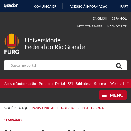
COMUNICA BR
ACESSO À INFORMAÇÃO
PARTI
IR
ENGLISH
ESPAÑOL
PARA
ALTO CONTRASTE
MAPA DO SITE
O
CONTEÚDO
Universidade
Federal do Rio Grande
Acesso à informação
Protocolo Digital
SEI
Biblioteca
Sistemas
Webmail
Te
MENU
>
>
VOCÊ ESTÁ AQUI:
PÁGINA INICIAL
NOTÍCIAS
INSTITUCIONAL
SEMINÁRIO