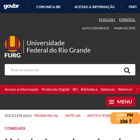
COMUNICA BR
ACESSO À INFORMAÇÃO
PARTI
IR
ENGLISH
ESPAÑOL
PARA
ALTO CONTRASTE
MAPA DO SITE
O
CONTEÚDO
Universidade
Federal do Rio Grande
Acesso à informação
Protocolo Digital
SEI
Biblioteca
Sistemas
Webmail
Te
MENU
>
>
VOCÊ ESTÁ AQUI:
PÁGINA INICIAL
NOTÍCIAS
INSTITUCIONAL
CONSELHOS