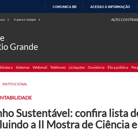
COMUNICA BR
ACESSO À INFORMAÇÃO
IR
ALTO CONTRAS
usca
Ir para o rodapé
3
4
PARA
O
de
CONTEÚDO
Rio Grande
blioteca
Sistemas
Webmail
Telefones
Licitações
Ouvidoria
Ética pública
Per
>
INSTITUCIONAL
ENTABILIDADE
ho Sustentável: confira lista d
luindo a II Mostra de Ciência 