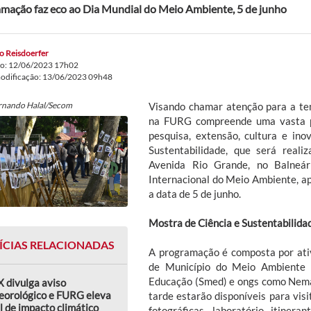
mação faz eco ao Dia Mundial do Meio Ambiente, 5 de junho
o Reisdoerfer
do: 12/06/2023 17h02
modificação: 13/06/2023 09h48
ernando Halal/Secom
Visando chamar atenção para a te
na FURG compreende uma vasta pr
pesquisa, extensão, cultura e in
Sustentabilidade, que será real
Avenida Rio Grande, no Balneár
Internacional do Meio Ambiente, 
a data de 5 de junho.
Mostra de Ciência e Sustentabilida
ÍCIAS RELACIONADAS
A programação é composta por ativ
de Município do Meio Ambiente 
Educação (Smed) e ongs como Nema
 divulga aviso
eorológico e FURG eleva
tarde estarão disponíveis para visi
l de impacto climático
fotográficas, laboratório itineran