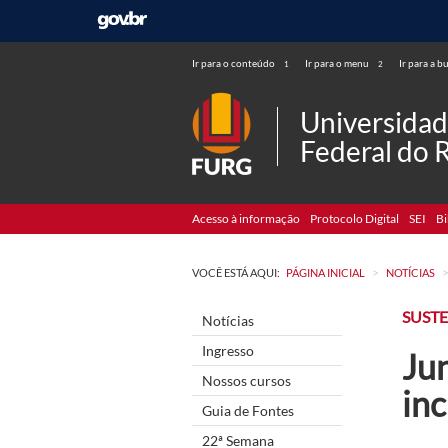
Ir para o conteúdo
Ir para o menu
Ir para a b
1
2
Universida
Federal do 
Acesso à informação
Protocolo Digital
SEI
Bi
>
VOCÊ ESTÁ AQUI:
PÁGINA INICIAL
NOTÍCIAS
SUST
Notícias
Ingresso
Jun
Nossos cursos
inc
Guia de Fontes
22ª Semana