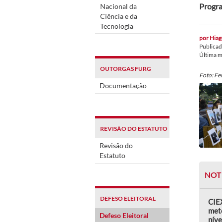
Progra
Nacional da
Ciência e da
Tecnologia
por
Hiag
Publica
Última 
OUTORGAS FURG
Foto: F
Documentação
REVISÃO DO ESTATUTO
Revisão do
Estatuto
NOT
DEFESO ELEITORAL
CIEX
met
Defeso Eleitoral
níve