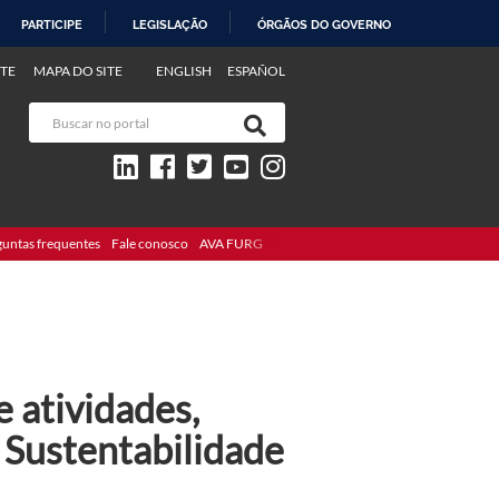
PARTICIPE
LEGISLAÇÃO
ÓRGÃOS DO GOVERNO
TE
MAPA DO SITE
ENGLISH
ESPAÑOL
guntas frequentes
Fale conosco
AVA FURG
e atividades,
e Sustentabilidade