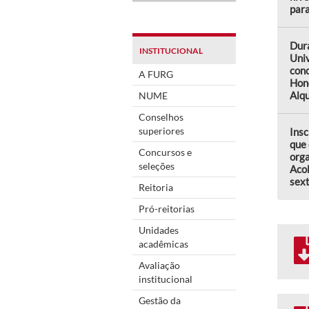
par
Dur
INSTITUCIONAL
Uni
conc
A FURG
Hon
Alqu
NUME
Conselhos
superiores
Insc
que 
Concursos e
orga
seleções
Aco
sext
Reitoria
Pró-reitorias
Unidades
acadêmicas
Avaliação
institucional
Gestão da