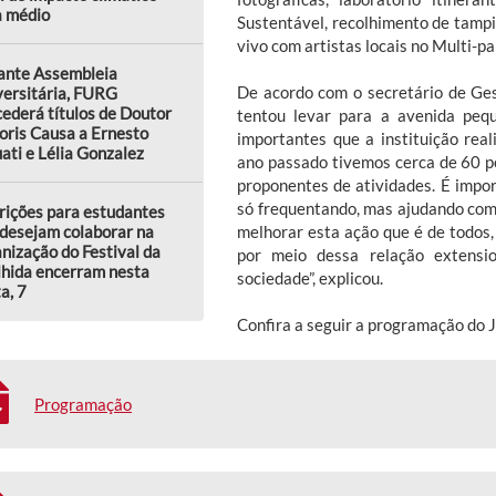
a médio
Sustentável, recolhimento de tampi
vivo com artistas locais no Multi-pa
ante Assembleia
De acordo com o secretário de Ge
versitária, FURG
ederá títulos de Doutor
tentou levar para a avenida peq
oris Causa a Ernesto
importantes que a instituição real
ati e Lélia Gonzalez
ano passado tivemos cerca de 60 p
proponentes de atividades. É impo
só frequentando, mas ajudando com
rições para estudantes
melhorar esta ação que é de todos,
desejam colaborar na
nização do Festival da
por meio dessa relação extensi
lhida encerram nesta
sociedade”, explicou.
a, 7
Confira a seguir a programação do J
Programação