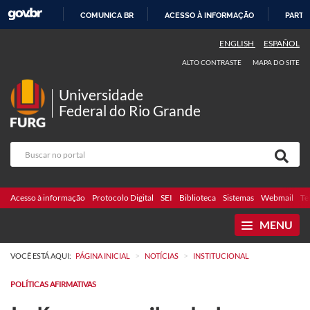
COMUNICA BR
ACESSO À INFORMAÇÃO
PARTI
IR
ENGLISH
ESPAÑOL
PARA
ALTO CONTRASTE
MAPA DO SITE
O
CONTEÚDO
Universidade
Federal do Rio Grande
Acesso à informação
Protocolo Digital
SEI
Biblioteca
Sistemas
Webmail
Te
MENU
>
>
VOCÊ ESTÁ AQUI:
PÁGINA INICIAL
NOTÍCIAS
INSTITUCIONAL
POLÍTICAS AFIRMATIVAS