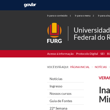
Ir para o conteúdo
Ir para o menu
Ir para a b
1
2
Universida
Federal do 
Acesso à informação
Protocolo Digital
SEI
Bi
>
VOCÊ ESTÁ AQUI:
PÁGINA INICIAL
NOTÍCIAS
VERA
Notícias
Ingresso
In
Nossos cursos
Min
Guia de Fontes
22ª Semana