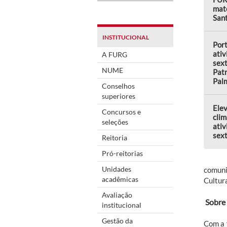
mate
Sant
INSTITUCIONAL
Por
ativ
A FURG
sext
NUME
Patr
Pal
Conselhos
superiores
Elev
Concursos e
clim
seleções
ativ
sext
Reitoria
Pró-reitorias
Unidades
comuni
acadêmicas
Cultur
Avaliação
Sobre 
institucional
Gestão da
Com a 