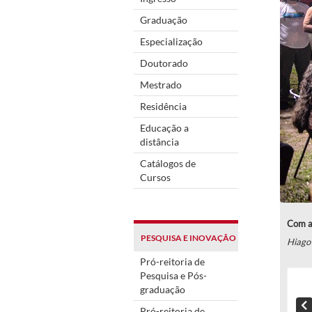
Graduação
Especialização
Doutorado
Mestrado
Residência
Educação a
distância
Catálogos de
Cursos
Com ap
PESQUISA E INOVAÇÃO
Hiago
Pró-reitoria de
Pesquisa e Pós-
graduação
Pró-reitoria de