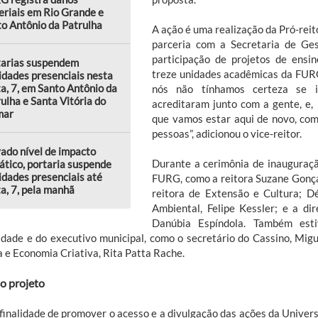
riais em Rio Grande e
o Antônio da Patrulha
A ação é uma realização da Pró-reit
parceria com a Secretaria de Ge
participação de projetos de ensi
tarias suspendem
treze unidades acadêmicas da FUR
idades presenciais nesta
a, 7, em Santo Antônio da
nós não tínhamos certeza se i
ulha e Santa Vitória do
acreditaram junto com a gente, e,
mar
que vamos estar aqui de novo, com
pessoas”, adicionou o vice-reitor.
ado nível de impacto
Durante a cerimônia de inauguraç
ático, portaria suspende
idades presenciais até
FURG, como a reitora Suzane Gonçalv
a, 7, pela manhã
reitora de Extensão e Cultura; D
Ambiental, Felipe Kessler; e a d
Danúbia Espíndola. Também esti
dade e do executivo municipal, como o secretário do Cassino, Migue
a e Economia Criativa, Rita Patta Rache.
o projeto
finalidade de promover o acesso e a divulgação das ações da Univers