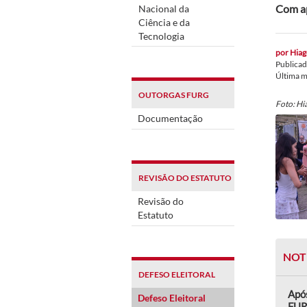
Com ap
Nacional da
Ciência e da
Tecnologia
por
Hiag
Publica
Última 
OUTORGAS FURG
Foto: Hi
Documentação
REVISÃO DO ESTATUTO
Revisão do
Estatuto
NOT
DEFESO ELEITORAL
Após
Defeso Eleitoral
FUR