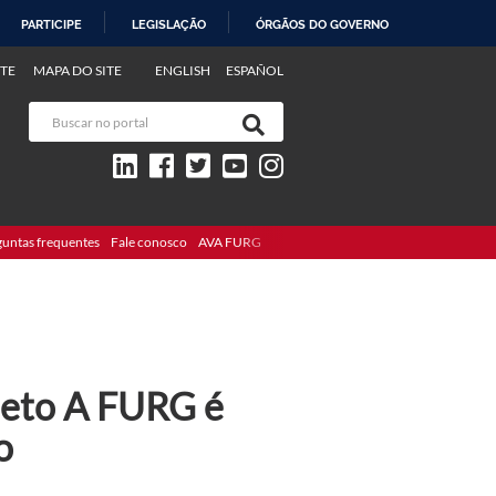
PARTICIPE
LEGISLAÇÃO
ÓRGÃOS DO GOVERNO
TE
MAPA DO SITE
ENGLISH
ESPAÑOL
guntas frequentes
Fale conosco
AVA FURG
ojeto A FURG é
o