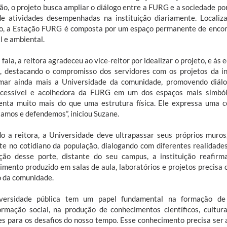
ião, o projeto busca ampliar o diálogo entre a FURG e a sociedade p
de atividades desempenhadas na instituição diariamente. Localiz
o, a Estação FURG é composta por um espaço permanente de encont
l e ambiental.
fala, a reitora agradeceu ao vice-reitor por idealizar o projeto, e à
, destacando o compromisso dos servidores com os projetos da in
mar ainda mais a Universidade da comunidade, promovendo diálo
acessível e acolhedora da FURG em um dos espaços mais simbóli
enta muito mais do que uma estrutura física. Ele expressa uma c
tamos e defendemos”, iniciou Suzane.
o a reitora, a Universidade deve ultrapassar seus próprios muros
te no cotidiano da população, dialogando com diferentes realidad
ão desse porte, distante do seu campus, a instituição reafir
imento produzido em salas de aula, laboratórios e projetos precisa c
o da comunidade.
iversidade pública tem um papel fundamental na formação de
ormação social, na produção de conhecimentos científicos, cultur
es para os desafios do nosso tempo. Esse conhecimento precisa ser 