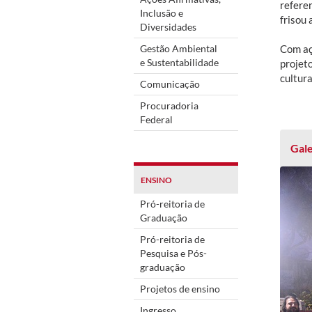
refere
Inclusão e
frisou 
Diversidades
Gestão Ambiental
Com aç
e Sustentabilidade
projet
cultura
Comunicação
Procuradoria
Federal
Gale
ENSINO
Pró-reitoria de
Graduação
Pró-reitoria de
Pesquisa e Pós-
graduação
Projetos de ensino
Ingresso