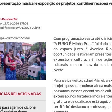
resentação musical e exposição de projetos, contêiner recebeu ver
o Reisdoerfer
do: 19/01/2026 17h01
modificação: 19/01/2026 20h46
ago Reisdoerfer/Secom
Com programação vasta até o início
“A FURG É Minha Praia” foi dado ne
do espaço junto à Avenida Rio
oportunidade, estiveram presentes 
extensão e cultura, além de açõe
culturais como o show da banda 
Norte.
Para o vice-reitor, Ednei Primel, a 
projeto possa aproximar ainda mais
possamos, nesses encontros de cultur
ÍCIAS RELACIONADAS
extensão, nos fortalecermos e enten
gratuita e de qualidade está aqui, p
território”, destacou o professor, 
 passagem de ciclone,
proposta.
G registra danos