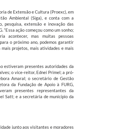
oria de Extensão e Cultura (Proexc), em
stão Ambiental (Siga), e conta com a
no, pesquisa, extensão e inovação das
G. “Essa ação começou como um sonho;
ria acontecer, mas muitas pessoas
 para o próximo ano, podemos garantir
 mais projetos, mais atividades e mais
ão estiveram presentes autoridades da
es; o vice-reitor, Ednei Primel; a pró-
ébora Amaral; o secretário de Gestão
iretora da Fundação de Apoio à FURG,
veram presentes representantes da
l Satt; e a secretária de município da
idade junto aos visitantes e moradores