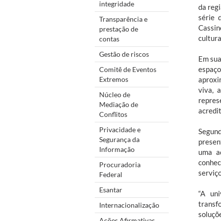
integridade
da reg
série 
Transparência e
Cassin
prestação de
cultura
contas
Gestão de riscos
Em sua 
espaço
Comitê de Eventos
Extremos
aproxi
viva, 
Núcleo de
repres
Mediação de
acredi
Conflitos
Privacidade e
Segund
Segurança da
presen
Informação
uma aç
conhec
Procuradoria
serviç
Federal
Esantar
“A un
transf
Internacionalização
soluçõ
Ações Afirmativas,