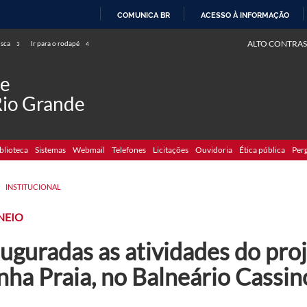
COMUNICA BR
ACESSO À INFORMAÇÃO
IR
ALTO CONTRAS
usca
Ir para o rodapé
3
4
PARA
O
de
CONTEÚDO
Rio Grande
blioteca
Sistemas
Webmail
Telefones
Licitações
Ouvidoria
Ética pública
Per
>
INSTITUCIONAL
NEIO
auguradas as atividades do pr
ha Praia, no Balneário Cassin