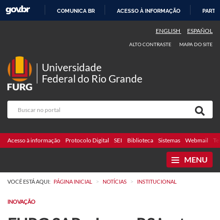
COMUNICA BR
ACESSO À INFORMAÇÃO
PARTI
IR
ENGLISH
ESPAÑOL
PARA
ALTO CONTRASTE
MAPA DO SITE
O
CONTEÚDO
Universidade
Federal do Rio Grande
Acesso à informação
Protocolo Digital
SEI
Biblioteca
Sistemas
Webmail
Te
MENU
>
>
VOCÊ ESTÁ AQUI:
PÁGINA INICIAL
NOTÍCIAS
INSTITUCIONAL
INOVAÇÃO