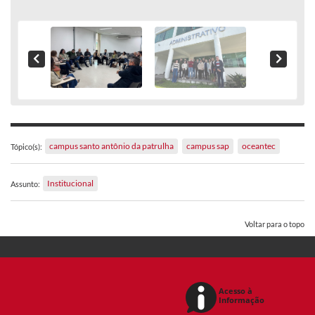
campus santo antônio da patrulha
campus sap
oceantec
Tópico(s):
Institucional
Assunto:
Voltar para o topo