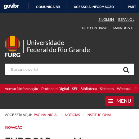
COMUNICA BR
ACESSO À INFORMAÇÃO
PARTI
IR
ENGLISH
ESPAÑOL
PARA
ALTO CONTRASTE
MAPA DO SITE
O
CONTEÚDO
Universidade
Federal do Rio Grande
Acesso à informação
Protocolo Digital
SEI
Biblioteca
Sistemas
Webmail
Te
MENU
>
>
VOCÊ ESTÁ AQUI:
PÁGINA INICIAL
NOTÍCIAS
INSTITUCIONAL
INOVAÇÃO