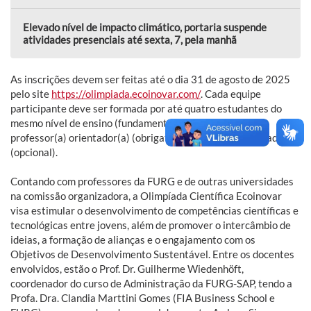
Elevado nível de impacto climático, portaria suspende
atividades presenciais até sexta, 7, pela manhã
As inscrições devem ser feitas até o dia 31 de agosto de 2025
pelo site
https://olimpiada.ecoinovar.com/
. Cada equipe
participante deve ser formada por até quatro estudantes do
mesmo nível de ensino (fundamental ou médio), um(a)
professor(a) orientador(a) (obrigatório) e um(a) coorientador(a)
(opcional).
Contando com professores da FURG e de outras universidades
na comissão organizadora, a Olimpíada Científica Ecoinovar
visa estimular o desenvolvimento de competências científicas e
tecnológicas entre jovens, além de promover o intercâmbio de
ideias, a formação de alianças e o engajamento com os
Objetivos de Desenvolvimento Sustentável. Entre os docentes
envolvidos, estão o Prof. Dr. Guilherme Wiedenhöft,
coordenador do curso de Administração da FURG-SAP, tendo a
Profa. Dra. Clandia Marttini Gomes (FIA Business School e