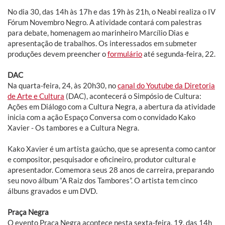
No dia 30, das 14h às 17h e das 19h às 21h, o Neabi realiza o IV
Fórum Novembro Negro. A atividade contará com palestras
para debate, homenagem ao marinheiro Marcílio Dias e
apresentação de trabalhos. Os interessados em submeter
produções devem preencher o
formulário
até segunda-feira, 22.
DAC
Na quarta-feira, 24, às 20h30, no
canal do Youtube da Diretoria
de Arte e Cultura
(DAC), acontecerá o Simpósio de Cultura:
Ações em Diálogo com a Cultura Negra, a abertura da atividade
inicia com a ação Espaço Conversa com o convidado Kako
Xavier - Os tambores e a Cultura Negra.
Kako Xavier é um artista gaúcho, que se apresenta como cantor
e compositor, pesquisador e oficineiro, produtor cultural e
apresentador. Comemora seus 28 anos de carreira, preparando
seu novo álbum “A Raiz dos Tambores”. O artista tem cinco
álbuns gravados e um DVD.
Praça Negra
O evento Praça Negra acontece nesta sexta-feira, 19, das 14h