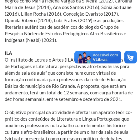
negros como Maria Helena Vargas da Silveira (2002), Carolina
Maria de Jesus (2014), Ana dos Santos (2016), Sónia Soltuane
(2016), Lilian Rocha (2016), Conceição Evaristo (2017),
Djamila Ribeiro (2018), Lubi Prates (2019) e as produções
literárias autênticas de acadêmicos do blog do Grupo de
Pesquisa Núcleo de Estudos Pedagógicos Afro-Brasileiros e
Indígenas (Neabi) (2021).
ILA
O Instituto de Letras e Artes (ILA) promove o projeto “Ensino
de Português e Literatura: perspectivas afro-brasileiras para
além da sala de aula” que consiste num curso virtual de
formação continuada para professores da rede de Educação
Básica do município de Rio Grande. A proposta, que está em
andamento, terá um total de 12 semanas, com carga horária de
dez horas semanais, entre setembro e dezembro de 2021.
O objetivo principal da atividade é ofertar um aparato teórico-
prático dos conteúdos de Literatura e Língua Portuguesa que
auxilie os professores no trabalho com elementos histórico-
culturais afro-brasileiros, a partir de um olhar da sala de aula
(virtual e presencial) como um espaço político, de debates,