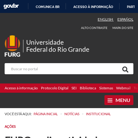
COMUNICA BR
ACESSO À INFORMAÇÃO
PARTI
IR
ENGLISH
ESPAÑOL
PARA
ALTO CONTRASTE
MAPA DO SITE
O
CONTEÚDO
Universidade
Federal do Rio Grande
Acesso à informação
Protocolo Digital
SEI
Biblioteca
Sistemas
Webmail
Te
MENU
>
>
VOCÊ ESTÁ AQUI:
PÁGINA INICIAL
NOTÍCIAS
INSTITUCIONAL
AÇÕES