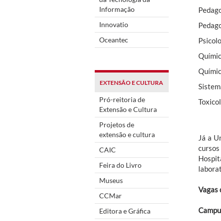
Informação
Pedago
Innovatio
Pedago
Oceantec
Psicol
Químic
Químic
EXTENSÃO E CULTURA
Sistem
Pró-reitoria de
Toxico
Extensão e Cultura
Projetos de
extensão e cultura
Já a U
cursos
CAIC
Hospit
Feira do Livro
laborat
Museus
Vagas 
CCMar
Campu
Editora e Gráfica