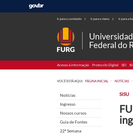
Ir para o conteúdo
Ir para o menu
Ir para a b
1
2
Universida
Federal do 
Acesso à informação
Protocolo Digital
SEI
Bi
>
VOCÊ ESTÁ AQUI:
PÁGINA INICIAL
NOTÍCIAS
SISU
Notícias
Ingresso
FU
Nossos cursos
in
Guia de Fontes
22ª Semana