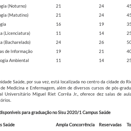
gia (Noturno)
21
24
4
gia (Matutino)
21
24
4
ogia
16
19
3
a (Licenciatura)
11
14
2
a (Bacharelado)
24
26
5
as de Informação
19
21
4
logia Ambiental
11
14
2
nidade Saúde, por sua vez, está localizada no centro da cidade do R
 de Medicina e Enfermagem, além de diversos cursos de pós-gradu
al Universitário Miguel Riet Corrêa Jr., oferece dez salas de aula
órios.
disponíveis para graduação no Sisu 2020/1 Campus Saúde
s Saúde
Ampla Concorrência
Reservadas
To