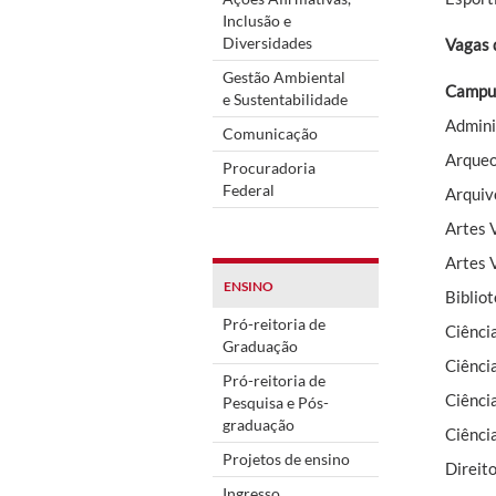
Inclusão e
Diversidades
Vagas 
Gestão Ambiental
Campus
e Sustentabilidade
Admini
Comunicação
Arqueo
Procuradoria
Federal
Arquiv
Artes 
Artes V
ENSINO
Biblio
Pró-reitoria de
Ciênci
Graduação
Ciência
Pró-reitoria de
Ciênci
Pesquisa e Pós-
graduação
Ciênci
Projetos de ensino
Direit
Ingresso