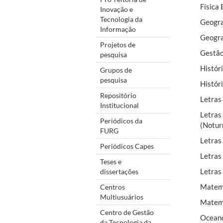
Física
Inovação e
Tecnologia da
Geogra
Informação
Geogra
Projetos de
Gestão
pesquisa
Histór
Grupos de
pesquisa
Histór
Repositório
Letras
Institucional
Letras
Periódicos da
(Notur
FURG
Letras
Periódicos Capes
Letras
Teses e
Letras
dissertações
Matem
Centros
Multiusuários
Matemá
Centro de Gestão
Oceano
da Tecnologia da