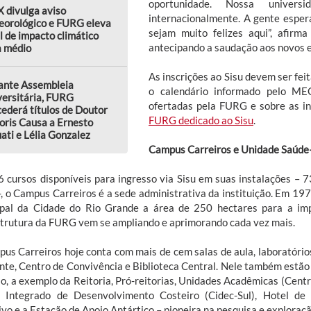
oportunidade. Nossa univers
 divulga aviso
internacionalmente. A gente espe
eorológico e FURG eleva
sejam muito felizes aqui”, afirm
l de impacto climático
antecipando a saudação aos novos 
a médio
As inscrições ao Sisu devem ser fei
ante Assembleia
o calendário informado pelo ME
versitária, FURG
ofertadas pela FURG e sobre as i
ederá títulos de Doutor
FURG dedicado ao Sisu
.
oris Causa a Ernesto
ati e Lélia Gonzalez
Campus Carreiros e Unidade Saúde
 cursos disponíveis para ingresso via Sisu em suas instalações – 
, o Campus Carreiros é a sede administrativa da instituição. Em 197
pal da Cidade do Rio Grande a área de 250 hectares para a im
strutura da FURG vem se ampliando e aprimorando cada vez mais.
us Carreiros hoje conta com mais de cem salas de aula, laboratórios
nte, Centro de Convivência e Biblioteca Central. Nele também estão 
o, a exemplo da Reitoria, Pró-reitorias, Unidades Acadêmicas (Centro
 Integrado de Desenvolvimento Costeiro (Cidec-Sul), Hotel de 
ivo e a Estação de Apoio Antártico – pioneira na pesquisa e exploraç