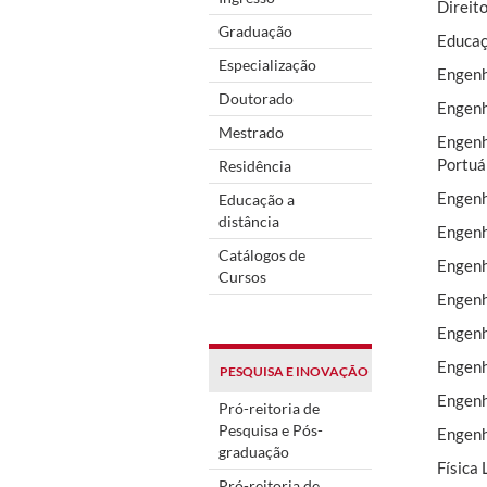
Direit
Graduação
Educaç
Especialização
Engenh
Doutorado
Engenh
Mestrado
Engenh
Portuá
Residência
Engenh
Educação a
distância
Engenh
Catálogos de
Engenh
Cursos
Engenh
Engenh
Engenh
PESQUISA E INOVAÇÃO
Engenh
Pró-reitoria de
Pesquisa e Pós-
Engenh
graduação
Física 
Pró-reitoria de