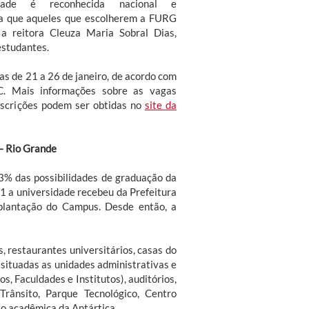
idade é reconhecida nacional e
ra que aqueles que escolherem a FURG
a a reitora Cleuza Maria Sobral Dias,
estudantes.
tas de 21 a 26 de janeiro, de acordo com
C. Mais informações sobre as vagas
nscrições podem ser obtidas no
site da
– Rio Grande
73% das possibilidades de graduação da
1 a universidade recebeu da Prefeitura
plantação do Campus. Desde então, a
, restaurantes universitários, casas do
situadas as unidades administrativas e
s, Faculdades e Institutos), auditórios,
Trânsito, Parque Tecnológico, Centro
ão acadêmica da Antártica.