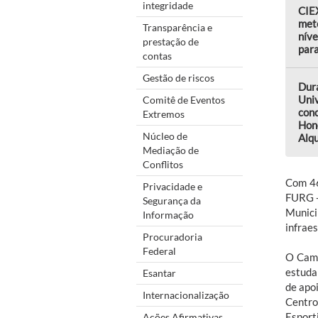
integridade
CIEX
met
Transparência e
níve
prestação de
par
contas
Gestão de riscos
Dur
Uni
Comitê de Eventos
conc
Extremos
Hon
Núcleo de
Alqu
Mediação de
Conflitos
Com 46
Privacidade e
FURG -
Segurança da
Munici
Informação
infrae
Procuradoria
Federal
O Camp
estuda
Esantar
de apoi
Internacionalização
Centro
Esport
Ações Afirmativas,