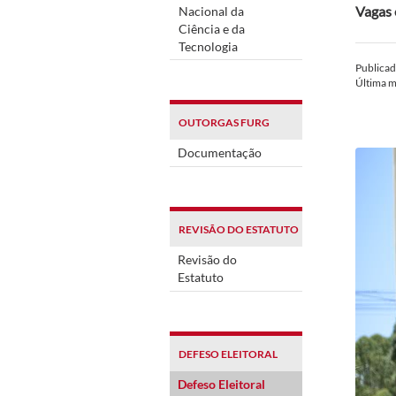
Vagas 
Nacional da
Ciência e da
Tecnologia
Publica
Última 
OUTORGAS FURG
Documentação
REVISÃO DO ESTATUTO
Revisão do
Estatuto
DEFESO ELEITORAL
Defeso Eleitoral