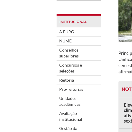
INSTITUCIONAL
A FURG
NUME
Conselhos
Princi
superiores
Unific
Concursos e
semest
seleções
afirma
Reitoria
NOT
Pró-reitorias
Unidades
acadêmicas
Elev
clim
Avaliação
ativ
institucional
sext
Gestão da