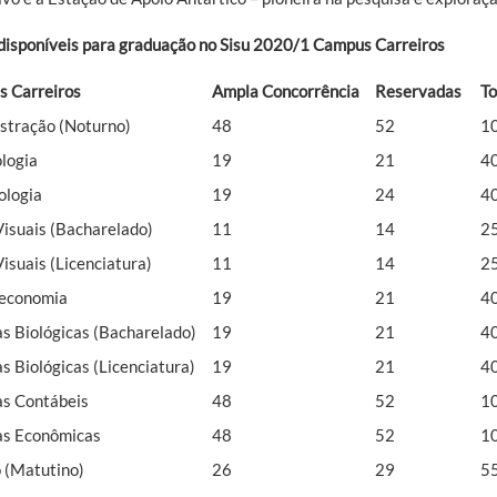
disponíveis para graduação no Sisu 2020/1 Campus Carreiros
 Carreiros
Ampla Concorrência
Reservadas
To
stração (Noturno)
48
52
1
logia
19
21
4
ologia
19
24
4
Visuais (Bacharelado)
11
14
2
isuais (Licenciatura)
11
14
2
teconomia
19
21
4
as Biológicas (Bacharelado)
19
21
4
s Biológicas (Licenciatura)
19
21
4
as Contábeis
48
52
1
as Econômicas
48
52
1
o (Matutino)
26
29
5