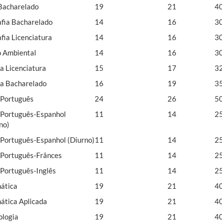
 Bacharelado
19
21
4
fia Bacharelado
14
16
3
fia Licenciatura
14
16
3
 Ambiental
14
16
3
ia Licenciatura
15
17
3
ia Bacharelado
16
19
3
 Português
24
26
5
 Português-Espanhol
11
14
2
no)
 Português-Espanhol (Diurno)
11
14
2
 Português-Frânces
11
14
2
 Português-Inglês
11
14
2
ática
19
21
4
tica Aplicada
19
21
4
logia
19
21
4