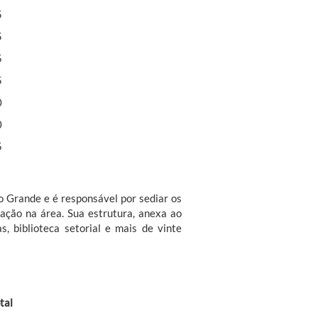
5
5
5
5
0
0
5
io Grande e é responsável por sediar os
ação na área. Sua estrutura, anexa ao
s, biblioteca setorial e mais de vinte
tal