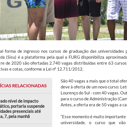
pal forma de ingresso nos cursos de graduação das universidades p
ada (Sisu) é a plataforma pela qual a FURG disponibiliza aproxima
re de 2020 são ofertadas 2.740 vagas distribuídas entre 63 cursos
tivas e cotas, conforme a Lei nº 12.711/2012.
São 40 vagas a mais que o total ofe
ÍCIAS RELACIONADAS
deve à oferta de um novo curso: Le
Lourenço do Sul - com 40 vagas. Ou
para o curso de Administração (Cam
ado nível de impacto
Antes, a oferta era de 50 vagas a c
ático, portaria suspende
idades presenciais até
a, 7, pela manhã
“Esse momento é muito importante n
universidade, o curso que vã