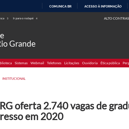
COMUNICA BR
ACESSO À INFORMAÇÃO
IR
ALTO CONTRAS
usca
Ir para o rodapé
3
4
PARA
O
de
CONTEÚDO
Rio Grande
blioteca
Sistemas
Webmail
Telefones
Licitações
Ouvidoria
Ética pública
Per
>
INSTITUCIONAL
RG oferta 2.740 vagas de grad
gresso em 2020