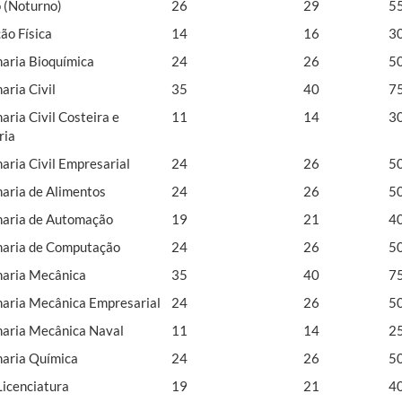
o (Noturno)
26
29
5
ão Física
14
16
3
aria Bioquímica
24
26
5
aria Civil
35
40
7
aria Civil Costeira e
11
14
3
ria
aria Civil Empresarial
24
26
5
aria de Alimentos
24
26
5
aria de Automação
19
21
4
aria de Computação
24
26
5
aria Mecânica
35
40
7
aria Mecânica Empresarial
24
26
5
aria Mecânica Naval
11
14
2
aria Química
24
26
5
Licenciatura
19
21
4