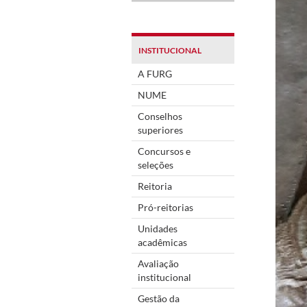
INSTITUCIONAL
A FURG
NUME
Conselhos
superiores
Concursos e
seleções
Reitoria
Pró-reitorias
Unidades
acadêmicas
Avaliação
institucional
Gestão da