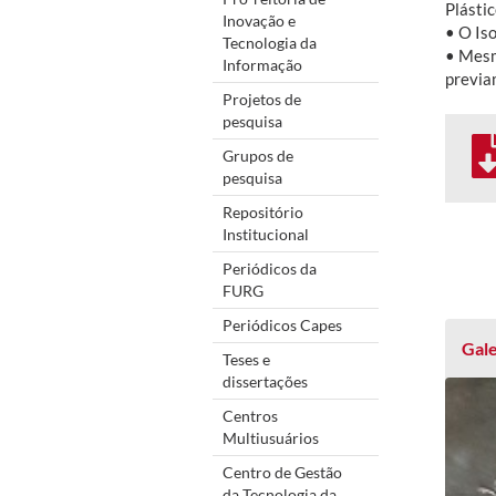
Plásti
Inovação e
• O Iso
Tecnologia da
• Mesm
Informação
previa
Projetos de
pesquisa
Grupos de
pesquisa
Repositório
Institucional
Periódicos da
FURG
Periódicos Capes
Gale
Teses e
dissertações
Centros
Multiusuários
Centro de Gestão
da Tecnologia da