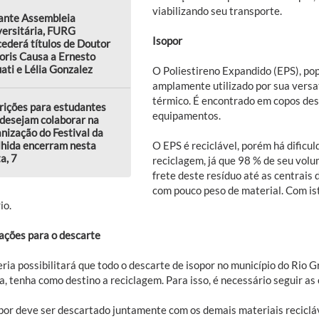
viabilizando seu transporte.
ante Assembleia
versitária, FURG
Isopor
ederá títulos de Doutor
oris Causa a Ernesto
ati e Lélia Gonzalez
O Poliestireno Expandido (EPS), po
amplamente utilizado por sua versa
térmico. É encontrado em copos des
rições para estudantes
equipamentos.
desejam colaborar na
nização do Festival da
lhida encerram nesta
O EPS é reciclável, porém há dificu
a, 7
reciclagem, já que 98 % de seu volu
frete deste resíduo até as centrais
com pouco peso de material. Com ist
io.
ações para o descarte
eria possibilitará que todo o descarte de isopor no município do Rio
a, tenha como destino a reciclagem. Para isso, é necessário seguir as
por deve ser descartado juntamente com os demais materiais recicláve