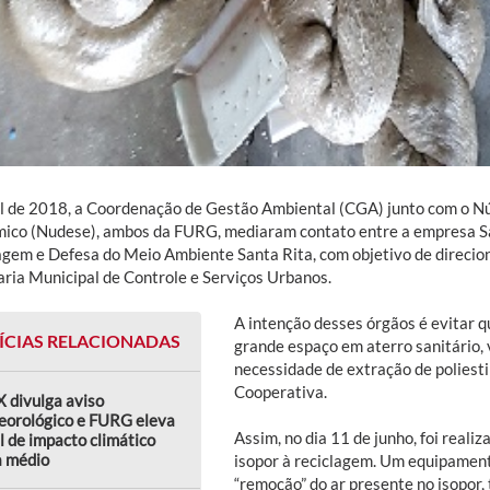
al de 2018, a Coordenação de Gestão Ambiental (CGA) junto com o N
ico (Nudese), ambos da FURG, mediaram contato entre a empresa Sa
agem e Defesa do Meio Ambiente Santa Rita, com objetivo de direcion
aria Municipal de Controle e Serviços Urbanos.
A intenção desses órgãos é evitar q
ÍCIAS RELACIONADAS
grande espaço em aterro sanitário, v
necessidade de extração de poliesti
Cooperativa.
 divulga aviso
eorológico e FURG eleva
Assim, no dia 11 de junho, foi real
l de impacto climático
a médio
isopor à reciclagem. Um equipamen
“remoção” do ar presente no isopor,