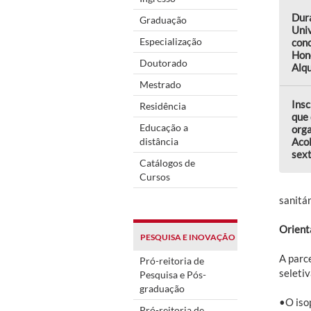
Dur
Graduação
Uni
Especialização
conc
Hon
Doutorado
Alqu
Mestrado
Insc
Residência
que 
Educação a
orga
distância
Aco
sext
Catálogos de
Cursos
sanitár
Orient
PESQUISA E INOVAÇÃO
A parc
Pró-reitoria de
seletiv
Pesquisa e Pós-
graduação
•O iso
Pró-reitoria de