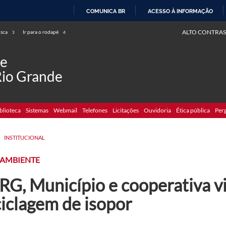
COMUNICA BR
ACESSO À INFORMAÇÃO
IR
ALTO CONTRAS
usca
Ir para o rodapé
3
4
PARA
O
de
CONTEÚDO
Rio Grande
blioteca
Sistemas
Webmail
Telefones
Licitações
Ouvidoria
Ética pública
Per
>
INSTITUCIONAL
 AMBIENTE
RG, Município e cooperativa v
ciclagem de isopor