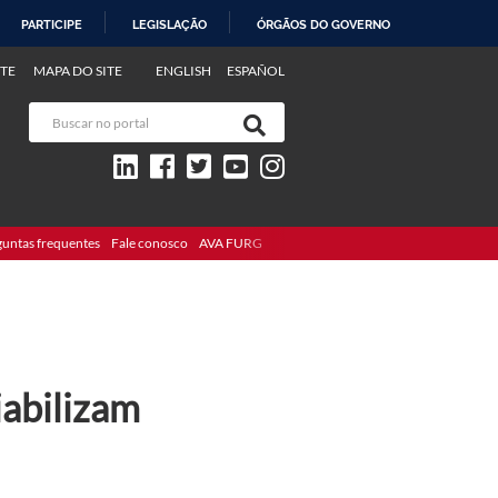
PARTICIPE
LEGISLAÇÃO
ÓRGÃOS DO GOVERNO
TE
MAPA DO SITE
ENGLISH
ESPAÑOL
guntas frequentes
Fale conosco
AVA FURG
iabilizam