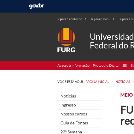
Ir para o conteúdo
Ir para o menu
Ir para a b
1
2
Universida
Federal do 
Acesso à informação
Protocolo Digital
SEI
Bi
>
VOCÊ ESTÁ AQUI:
PÁGINA INICIAL
NOTÍCIAS
MEIO
Notícias
Ingresso
FU
Nossos cursos
re
Guia de Fontes
22ª Semana