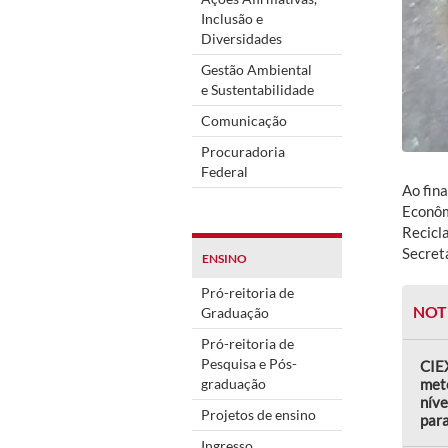
Inclusão e
Diversidades
Gestão Ambiental
e Sustentabilidade
Comunicação
Procuradoria
Federal
Ao fin
Econôm
Recicl
Secret
ENSINO
Pró-reitoria de
NOT
Graduação
Pró-reitoria de
Pesquisa e Pós-
CIEX
graduação
met
níve
Projetos de ensino
par
Ingresso